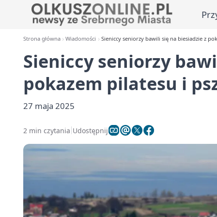
Prz
Strona główna
Wiadomości
Sieniccy seniorzy bawili się na biesiadzie z po
Sieniccy seniorzy bawil
pokazem pilatesu i ps
27 maja 2025
2 min czytania
Udostępnij