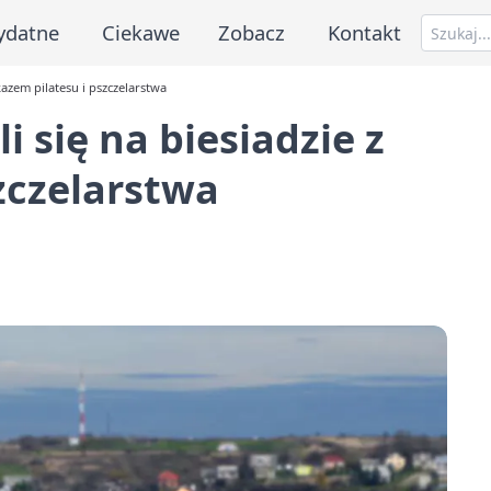
ydatne
Ciekawe
Zobacz
Kontakt
kazem pilatesu i pszczelarstwa
i się na biesiadzie z
zczelarstwa