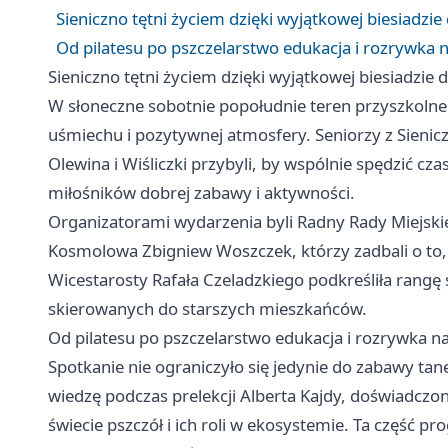
Sieniczno tętni życiem dzięki wyjątkowej biesiadzie
Od pilatesu po pszczelarstwo edukacja i rozrywka
Sieniczno tętni życiem dzięki wyjątkowej biesiadzie 
W słoneczne sobotnie popołudnie teren przyszkolneg
uśmiechu i pozytywnej atmosfery. Seniorzy z Sienic
Olewina i Wiśliczki przybyli, by wspólnie spędzić cz
miłośników dobrej zabawy i aktywności.
Organizatorami wydarzenia byli Radny Rady Miejskie
Kosmolowa Zbigniew Woszczek, którzy zadbali o to,
Wicestarosty Rafała Czeladzkiego podkreśliła rangę s
skierowanych do starszych mieszkańców.
Od pilatesu po pszczelarstwo edukacja i rozrywka 
Spotkanie nie ograniczyło się jedynie do zabawy tan
wiedzę podczas prelekcji Alberta Kajdy, doświadczo
świecie pszczół i ich roli w ekosystemie. Ta część 