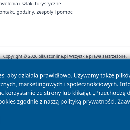
olenia i szlaki turystyczne
ntakt, godziny, zespoły i pomoc
Copyright © 2026 olkuszonline.pl Wszystkie prawa zastrzeżone.
es, aby działała prawidłowo. Używamy także plik
News
Autorzy
Polityka Prywatności
Polityka Cookie
cznych, marketingowych i społecznościowych. Inf
 korzystanie ze strony lub klikając „Przechodzę 
ookies zgodnie z naszą
polityką prywatności
.
Zaaw