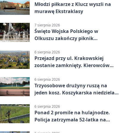
Młodzi piłkarze z Klucz wyszli na
murawę Ekstraklasy
7 sierpnia 2026
Święto Wojska Polskiego w
Olkuszu zakończy piknik
patriotyczny
6 sierpnia 2026
Przejazd przy ul. Krakowskiej
zostanie zamknięty. Kierowców
czeka objazd
6 sierpnia 2026
Trzyosobowe drużyny ruszą na
jeden kosz. Koszykarska niedziela
w Dolince
6 sierpnia 2026
Ponad 2 promile na hulajnodze.
Policja zatrzymała 52-latka na
DK94