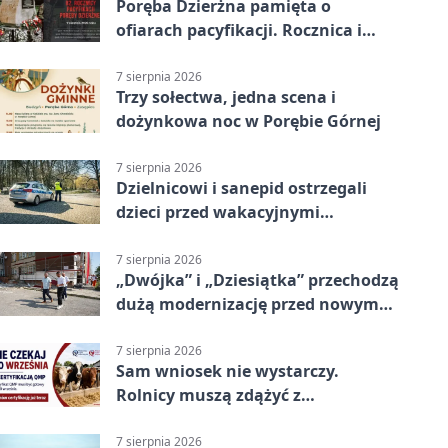
Poręba Dzierżna pamięta o
ofiarach pacyfikacji. Rocznica i
program uroczystości
7 sierpnia 2026
Trzy sołectwa, jedna scena i
dożynkowa noc w Porębie Górnej
7 sierpnia 2026
Dzielnicowi i sanepid ostrzegali
dzieci przed wakacyjnymi
zagrożeniami
7 sierpnia 2026
„Dwójka” i „Dziesiątka” przechodzą
dużą modernizację przed nowym
rokiem
7 sierpnia 2026
Sam wniosek nie wystarczy.
Rolnicy muszą zdążyć z
certyfikatem QMP
7 sierpnia 2026