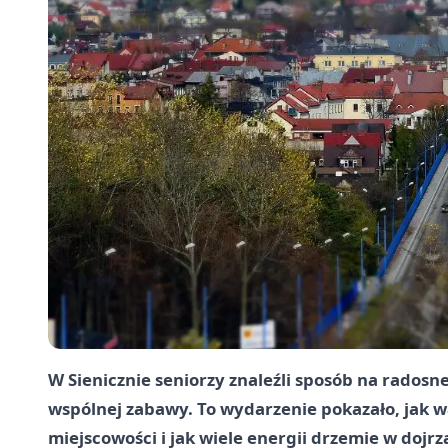
W Sienicznie seniorzy znaleźli sposób na radosn
wspólnej zabawy. To wydarzenie pokazało, jak w
miejscowości i jak wiele energii drzemie w dojr