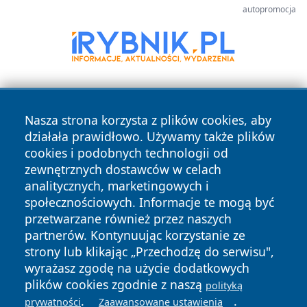
autopromocja
Nasza strona korzysta z plików cookies, aby
działała prawidłowo. Używamy także plików
cookies i podobnych technologii od
zewnętrznych dostawców w celach
Copyright © 2026 olkuszonline.pl Wszystkie prawa
analitycznych, marketingowych i
zastrzeżone.
społecznościowych. Informacje te mogą być
przetwarzane również przez naszych
partnerów. Kontynuując korzystanie ze
Polityka
Polityka
News
Autorzy
strony lub klikając „Przechodzę do serwisu",
Prywatności
Cookies
wyrażasz zgodę na użycie dodatkowych
plików cookies zgodnie z naszą
polityką
.
.
prywatności
Zaawansowane ustawienia