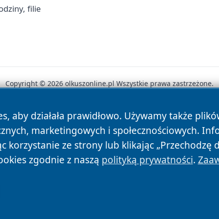
ziny, filie
Copyright © 2026 olkuszonline.pl Wszystkie prawa zastrzeżone.
es, aby działała prawidłowo. Używamy także plik
News
Autorzy
Polityka Prywatności
Polityka Cookie
cznych, marketingowych i społecznościowych. Inf
 korzystanie ze strony lub klikając „Przechodzę 
ookies zgodnie z naszą
polityką prywatności
.
Zaaw