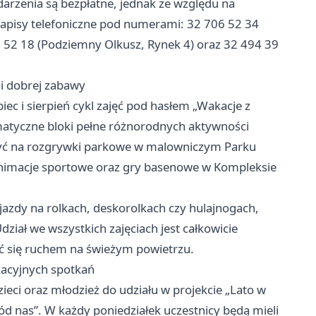
arzenia są bezpłatne, jednak ze względu na
zapisy telefoniczne pod numerami: 32 706 52 34
06 52 18 (Podziemny Olkusz, Rynek 4) oraz 32 494 39
i dobrej zabawy
piec i sierpień cykl zajęć pod hasłem „Wakacje z
atyczne bloki pełne różnorodnych aktywności
zyć na rozgrywki parkowe w malowniczym Parku
 animacje sportowe oraz gry basenowe w Kompleksie
 jazdy na rolkach, deskorolkach czy hulajnogach,
ział we wszystkich zajęciach jest całkowicie
yć się ruchem na świeżym powietrzu.
kacyjnych spotkań
zieci oraz młodzież do udziału w projekcie „Lato w
d nas”. W każdy poniedziałek uczestnicy będą mieli