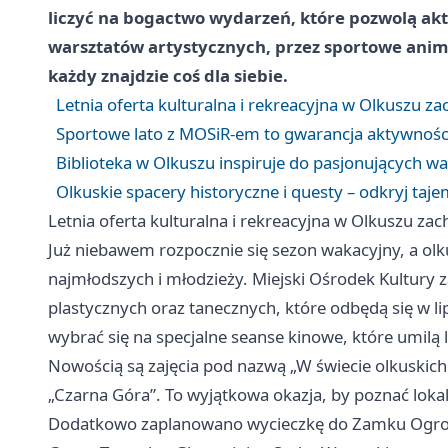
liczyć na bogactwo wydarzeń, które pozwolą akty
warsztatów artystycznych, przez sportowe anima
każdy znajdzie coś dla siebie.
Letnia oferta kulturalna i rekreacyjna w Olkuszu 
Sportowe lato z MOSiR-em to gwarancja aktywności
Biblioteka w Olkuszu inspiruje do pasjonujących w
Olkuskie spacery historyczne i questy – odkryj taj
Letnia oferta kulturalna i rekreacyjna w Olkuszu z
Już niebawem rozpocznie się sezon wakacyjny, a olku
najmłodszych i młodzieży. Miejski Ośrodek Kultury z
plastycznych oraz tanecznych, które odbędą się w li
wybrać się na specjalne seanse kinowe, które umilą 
Nowością są zajęcia pod nazwą „W świecie olkuskic
„Czarna Góra”. To wyjątkowa okazja, by poznać lokaln
Dodatkowo zaplanowano wycieczkę do Zamku Ogrodz