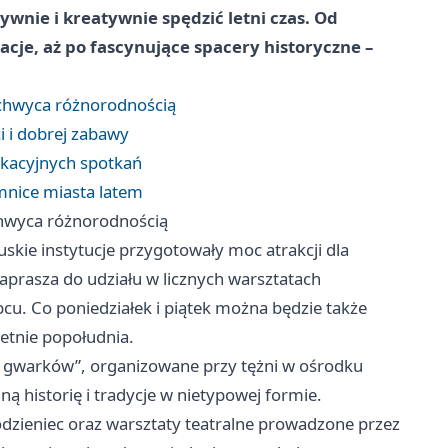
wnie i kreatywnie spędzić letni czas. Od
cje, aż po fascynujące spacery historyczne –
zachwyca różnorodnością
 i dobrej zabawy
akacyjnych spotkań
emnice miasta latem
achwyca różnorodnością
skie instytucje przygotowały moc atrakcji dla
aprasza do udziału w licznych warsztatach
pcu. Co poniedziałek i piątek można będzie także
letnie popołudnia.
h gwarków”, organizowane przy tężni w ośrodku
ą historię i tradycje w nietypowej formie.
ieniec oraz warsztaty teatralne prowadzone przez