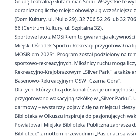
Grupę Teatralną Glutaminian Sodu. Wszystkie te wyd
ograniczoną liczbę miejsc obowiązują wcześniejsze 
(Dom Kultury, ul. Nullo 29), 32 706 52 26 lub 32 7
66 (Centrum Kultury, ul. Szpitalna 32).
Sportowe lato z MOSiR-em to gwarancja aktywności 
Miejski Ośrodek Sportu i Rekreacji przygotował na li
MOSiR-em 2025”. Program został podzielony na tem
sportowo-rekreacyjnych. Miłośnicy ruchu mogą lic
Rekreacyjno-Krajobrazowym „Silver Park”, a także
Basenowo-Rekreacyjnym OSW „Czarna Góra”.
Dla tych, którzy chcą doskonalić swoje umiejętności
przygotowano wakacyjną szkółkę w „Silver Parku”. Ud
darmowy – wystarczy pojawić się na miejscu i ciesz
Biblioteka w Olkuszu inspiruje do pasjonujących wa
Powiatowa i Miejska Biblioteka Publiczna zaprasza d
Bibliotece” z mottem przewodnim „Pasjonaci są wśró