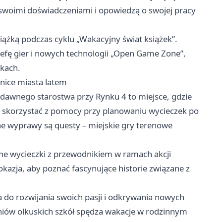
ę swoimi doświadczeniami i opowiedzą o swojej pracy
ążką podczas cyklu „Wakacyjny świat książek”.
refę gier i nowych technologii „Open Game Zone”,
wkach.
mnice miasta latem
 dawnego starostwa przy Rynku 4 to miejsce, gdzie
z skorzystać z pomocy przy planowaniu wycieczek po
e wyprawy są questy – miejskie gry terenowe
tne wycieczki z przewodnikiem w ramach akcji
kazja, aby poznać fascynujące historie związane z
a do rozwijania swoich pasji i odkrywania nowych
niów olkuskich szkół spędza wakacje w rodzinnym