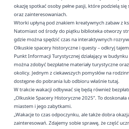
okazję spotkać osoby pełne pasji, które podzielą si
oraz zainteresowaniach.
Wtorki upłyną pod znakiem kreatywnych zabaw z ksi
Natomiast od środy do piątku biblioteka otworzy st
gdzie można spędzić czas na interaktywnych rozry
Olkuskie spacery historyczne i questy – odkryj taje
Punkt Informacji Turystycznej działający w budynku
można zdobyć bezpłatne materiały turystyczne ora
okolicy. Jednym z ciekawszych pomysłów na rodzinn
dostępne do pobrania lub odbioru właśnie tutaj.
W trakcie wakacji odbywać się będą również bezpła
„Olkuskie Spacery Historyczne 2025”. To doskonała o
miastem i jego zabytkami.
„Wakacje to czas odpoczynku, ale także dobra okazj
zainteresowań. Zdajemy sobie sprawę, że część ucz