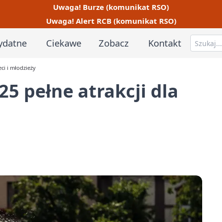
Uwaga! Burze (komunikat RSO)
Uwaga! Alert RCB (komunikat RSO)
ydatne
Ciekawe
Zobacz
Kontakt
ci i młodzieży
5 pełne atrakcji dla