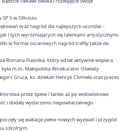
ądźcie ciekawi świata i rozwijajcie swoje
w SP 5 w Olkuszu
ziękowań oraz nagród dla najlepszych uczniów –
ak i tych wyróżniających się talentami artystycznymi
etki w formie oscarowych nagród trafiły także do
za Romana Piaśnika, który od lat aktywnie wspiera
a była m.in. Małopolska Wicekurator Oświaty
egorz Gruca, ks. dziekan Henryk Chmieła oraz prezes
ktorstwa przez śpiew i taniec aż po widowiskowe
ść i dodały wydarzeniu niepowtarzalnego
zpoczęły się wakacje pełne nowych wyzwań i przygód
ku szkolnym.