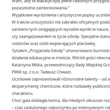
Wam, aby te wakacje były pełne radosnych przygód. B
pozaszkolne zainteresowania.”
Wyjątkowe wyróżnienia i artystyczne popisy ucznió
W trakcie uroczystości nie zabrakło oficjalnych pod
zarówno tych osiągających wysokie wyniki w nauce, j
czy zaangażowaniem w życie szkoły. Specjalne statu
rodziców oraz osób wspierających placówkę.
Tytułem „Przyjaciela Szkoły” uhonorowano burmistr
działania edukacyjne w mieście. Wśród gości obecn
Katarzyna Mitka, przewodniczący Rady Miejskiej Grz
PWiK sp. z o.o. Tadeusz Chwast.
Uczniowie zaprezentowali różnorodne talenty – od a
eksperymenty chemiczne, które rozbawiły publiczno
charakteru.
Choć gala dobiegła końca, dla młodych olkuszan ro
– czas zasłużonego odpoczynku po intensywnym ro