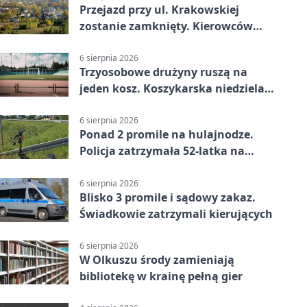
Przejazd przy ul. Krakowskiej
zostanie zamknięty. Kierowców
czeka objazd
6 sierpnia 2026
Trzyosobowe drużyny ruszą na
jeden kosz. Koszykarska niedziela
w Dolince
6 sierpnia 2026
Ponad 2 promile na hulajnodze.
Policja zatrzymała 52-latka na
DK94
6 sierpnia 2026
Blisko 3 promile i sądowy zakaz.
Świadkowie zatrzymali kierujących
6 sierpnia 2026
W Olkuszu środy zamieniają
bibliotekę w krainę pełną gier