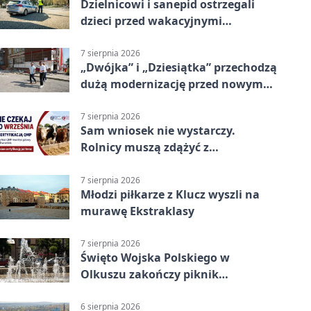
Dzielnicowi i sanepid ostrzegali
dzieci przed wakacyjnymi
zagrożeniami
7 sierpnia 2026
„Dwójka” i „Dziesiątka” przechodzą
dużą modernizację przed nowym
rokiem
7 sierpnia 2026
Sam wniosek nie wystarczy.
Rolnicy muszą zdążyć z
certyfikatem QMP
7 sierpnia 2026
Młodzi piłkarze z Klucz wyszli na
murawę Ekstraklasy
7 sierpnia 2026
Święto Wojska Polskiego w
Olkuszu zakończy piknik
patriotyczny
6 sierpnia 2026