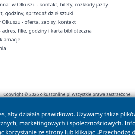
 w Olkuszu - kontakt, bilety, rozkłady jazdy
, godziny, sprzedaż dzieł sztuki
lkuszu - oferta, zapisy, kontakt
adres, filie, godziny i karta biblioteczna
eklamacje
nia
Copyright © 2026 olkuszonline.pl Wszystkie prawa zastrzeżone.
es, aby działała prawidłowo. Używamy także plik
News
Autorzy
Polityka Prywatności
Polityka Cookie
cznych, marketingowych i społecznościowych. Inf
 korzystanie ze strony lub klikając „Przechodzę 