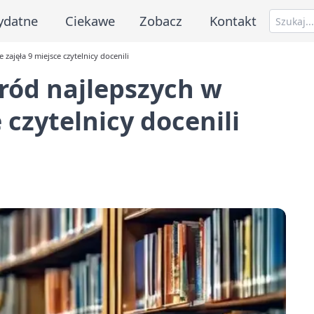
ydatne
Ciekawe
Zobacz
Kontakt
zajęła 9 miejsce czytelnicy docenili
ród najlepszych w
 czytelnicy docenili