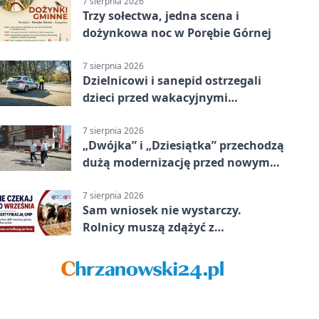
7 sierpnia 2026
Trzy sołectwa, jedna scena i
dożynkowa noc w Porębie Górnej
7 sierpnia 2026
Dzielnicowi i sanepid ostrzegali
dzieci przed wakacyjnymi
zagrożeniami
7 sierpnia 2026
„Dwójka” i „Dziesiątka” przechodzą
dużą modernizację przed nowym
rokiem
7 sierpnia 2026
Sam wniosek nie wystarczy.
Rolnicy muszą zdążyć z
certyfikatem QMP