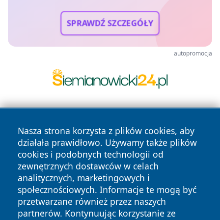
SPRAWDŹ SZCZEGÓŁY
autopromocja
Nasza strona korzysta z plików cookies, aby
działała prawidłowo. Używamy także plików
cookies i podobnych technologii od
zewnętrznych dostawców w celach
Copyright © 2026 olkuszonline.pl Wszystkie prawa
analitycznych, marketingowych i
zastrzeżone.
społecznościowych. Informacje te mogą być
przetwarzane również przez naszych
partnerów. Kontynuując korzystanie ze
Polityka
Polityka
News
Autorzy