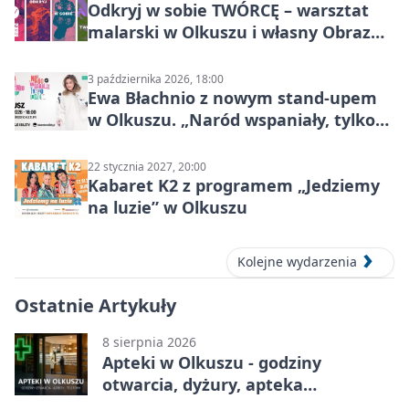
Odkryj w sobie TWÓRCĘ – warsztat
malarski w Olkuszu i własny Obraz
Mocy
3 października 2026, 18:00
Ewa Błachnio z nowym stand-upem
w Olkuszu. „Naród wspaniały, tylko
ludzie…”
22 stycznia 2027, 20:00
Kabaret K2 z programem „Jedziemy
na luzie” w Olkuszu
Kolejne wydarzenia
Ostatnie Artykuły
8 sierpnia 2026
Apteki w Olkuszu - godziny
otwarcia, dyżury, apteka
całodobowa