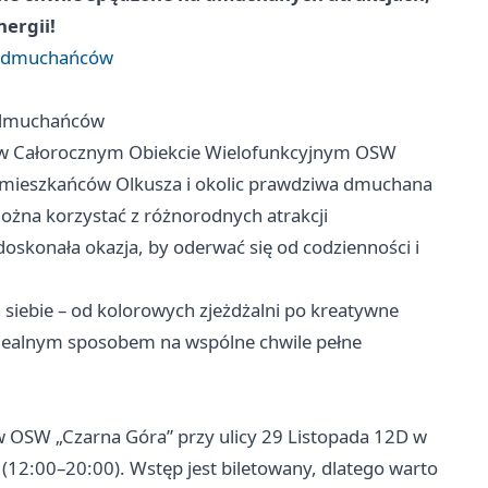
ergii!
al dmuchańców
l dmuchańców
ca, w Całorocznym Obiekcie Wielofunkcyjnym OSW
a mieszkańców Olkusza i okolic prawdziwa dmuchana
żna korzystać z różnorodnych atrakcji
doskonała okazja, by oderwać się od codzienności i
a siebie – od kolorowych zjeżdżalni po kreatywne
idealnym sposobem na wspólne chwile pełne
 w OSW „Czarna Góra” przy ulicy 29 Listopada 12D w
(12:00–20:00). Wstęp jest biletowany, dlatego warto