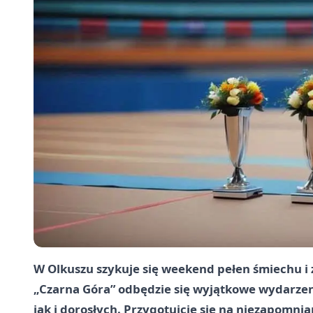
W Olkuszu szykuje się weekend pełen śmiechu i z
„Czarna Góra” odbędzie się wyjątkowe wydarzen
jak i dorosłych. Przygotujcie się na niezapomn