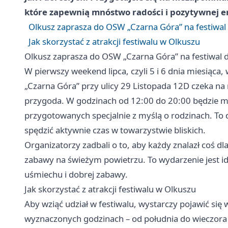
które zapewnią mnóstwo radości i pozytywnej en
Olkusz zaprasza do OSW „Czarna Góra” na festiw
Jak skorzystać z atrakcji festiwalu w Olkuszu
Olkusz zaprasza do OSW „Czarna Góra” na festiwa
W pierwszy weekend lipca, czyli 5 i 6 dnia miesią
„Czarna Góra” przy ulicy 29 Listopada 12D czeka n
przygoda. W godzinach od 12:00 do 20:00 będzie mo
przygotowanych specjalnie z myślą o rodzinach. To 
spędzić aktywnie czas w towarzystwie bliskich.
Organizatorzy zadbali o to, aby każdy znalazł coś dl
zabawy na świeżym powietrzu. To wydarzenie jest 
uśmiechu i dobrej zabawy.
Jak skorzystać z atrakcji festiwalu w Olkuszu
Aby wziąć udział w festiwalu, wystarczy pojawić się
wyznaczonych godzinach – od południa do wieczora 