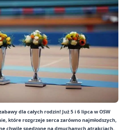
abawy dla całych rodzin! Już 5 i 6 lipca w OSW
ie, które rozgrzeje serca zarówno najmłodszych,
iane chwile spędzone na dmuchanych atrakcjach,