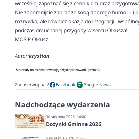
wcześniej zapoznać się z cennikiem oraz przygotowa
Nie zapomnijcie zabrać ze sobą dobrego humoru i po
rozrywka, ale również okazja do integracji i wspóln
podczas dmuchanej przygody w sercu Olkusza!
MOSiR Olkusz
Autor:
krystian
Zaobserwuj nas!
Facebook
Google News
Nadchodzące wydarzenia
30 sierpnia 2026, 14:00
Dożynki Gminne 2026
5 września 2026, 15:00