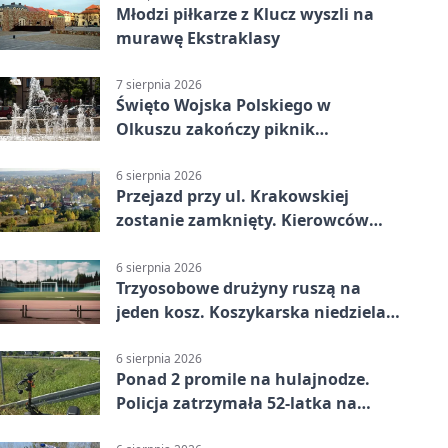
Młodzi piłkarze z Klucz wyszli na
murawę Ekstraklasy
7 sierpnia 2026
Święto Wojska Polskiego w
Olkuszu zakończy piknik
patriotyczny
6 sierpnia 2026
Przejazd przy ul. Krakowskiej
zostanie zamknięty. Kierowców
czeka objazd
6 sierpnia 2026
Trzyosobowe drużyny ruszą na
jeden kosz. Koszykarska niedziela
w Dolince
6 sierpnia 2026
Ponad 2 promile na hulajnodze.
Policja zatrzymała 52-latka na
DK94