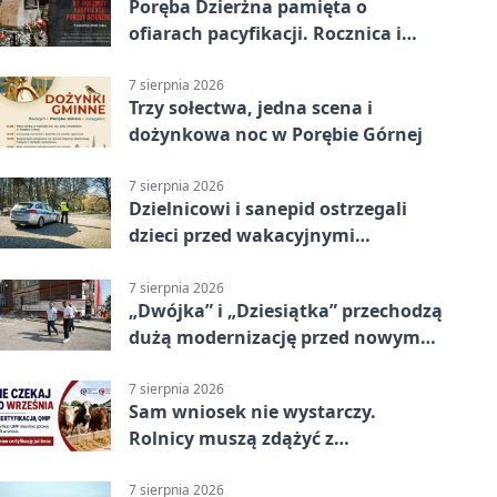
Poręba Dzierżna pamięta o
ofiarach pacyfikacji. Rocznica i
program uroczystości
7 sierpnia 2026
Trzy sołectwa, jedna scena i
dożynkowa noc w Porębie Górnej
7 sierpnia 2026
Dzielnicowi i sanepid ostrzegali
dzieci przed wakacyjnymi
zagrożeniami
7 sierpnia 2026
„Dwójka” i „Dziesiątka” przechodzą
dużą modernizację przed nowym
rokiem
7 sierpnia 2026
Sam wniosek nie wystarczy.
Rolnicy muszą zdążyć z
certyfikatem QMP
7 sierpnia 2026