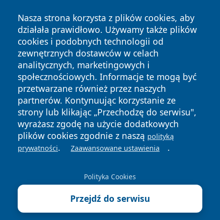
Nasza strona korzysta z plików cookies, aby
działała prawidłowo. Używamy także plików
cookies i podobnych technologii od
zewnętrznych dostawców w celach
Copyright © 2026 olkuszonline.pl Wszystkie prawa
analitycznych, marketingowych i
zastrzeżone.
społecznościowych. Informacje te mogą być
przetwarzane również przez naszych
partnerów. Kontynuując korzystanie ze
Polityka
Polityka
News
Autorzy
strony lub klikając „Przechodzę do serwisu",
Prywatności
Cookies
wyrażasz zgodę na użycie dodatkowych
plików cookies zgodnie z naszą
polityką
.
.
prywatności
Zaawansowane ustawienia
Polityka Cookies
Przejdź do serwisu