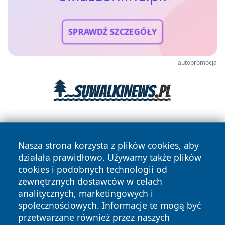
SPRAWDŹ SZCZEGÓŁY
autopromocja
Nasza strona korzysta z plików cookies, aby
działała prawidłowo. Używamy także plików
cookies i podobnych technologii od
zewnętrznych dostawców w celach
Copyright © 2026 olkuszonline.pl Wszystkie prawa
analitycznych, marketingowych i
zastrzeżone.
społecznościowych. Informacje te mogą być
przetwarzane również przez naszych