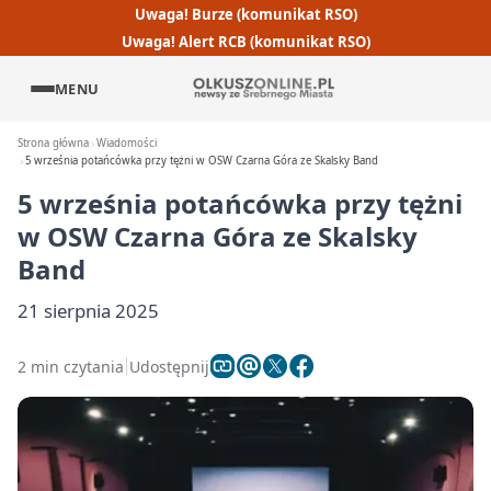
Uwaga! Burze (komunikat RSO)
Uwaga! Alert RCB (komunikat RSO)
MENU
Strona główna
Wiadomości
5 września potańcówka przy tężni w OSW Czarna Góra ze Skalsky Band
5 września potańcówka przy tężni
w OSW Czarna Góra ze Skalsky
Band
21 sierpnia 2025
2 min czytania
Udostępnij