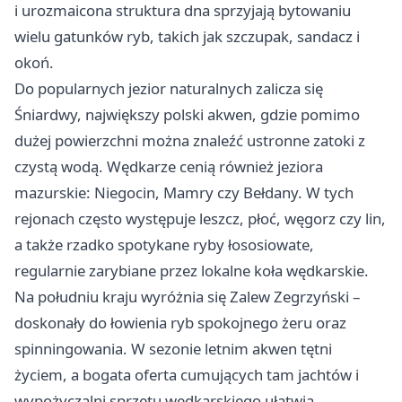
i urozmaicona struktura dna sprzyjają bytowaniu
wielu gatunków ryb, takich jak szczupak, sandacz i
okoń.
Do popularnych jezior naturalnych zalicza się
Śniardwy, największy polski akwen, gdzie pomimo
dużej powierzchni można znaleźć ustronne zatoki z
czystą wodą. Wędkarze cenią również jeziora
mazurskie: Niegocin, Mamry czy Bełdany. W tych
rejonach często występuje leszcz, płoć, węgorz czy lin,
a także rzadko spotykane ryby łososiowate,
regularnie zarybiane przez lokalne koła wędkarskie.
Na południu kraju wyróżnia się Zalew Zegrzyński –
doskonały do łowienia ryb spokojnego żeru oraz
spinningowania. W sezonie letnim akwen tętni
życiem, a bogata oferta cumujących tam jachtów i
wypożyczalni sprzętu wędkarskiego ułatwia