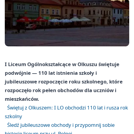
I Liceum Ogólnokształcące w Olkuszu świętuje
podwójnie — 110 lat istnienia szkoły i
jubileuszowe rozpoczęcie roku szkolnego, które
rozpoczęło rok pełen obchodów dla uczniów i
mieszkańców.
Świętuj z Olkuszem: I LO obchodzi 110 lat i rusza rok
szkolny
Śledź jubileuszowe obchody i przypomnij sobie
historię liceum przy ul. Polnej