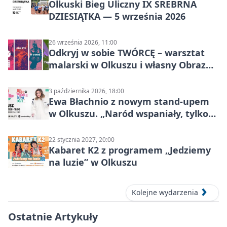
Olkuski Bieg Uliczny IX SREBRNA
DZIESIĄTKA — 5 września 2026
26 września 2026, 11:00
Odkryj w sobie TWÓRCĘ – warsztat
malarski w Olkuszu i własny Obraz
Mocy
3 października 2026, 18:00
Ewa Błachnio z nowym stand-upem
w Olkuszu. „Naród wspaniały, tylko
ludzie…”
22 stycznia 2027, 20:00
Kabaret K2 z programem „Jedziemy
na luzie” w Olkuszu
Kolejne wydarzenia
Ostatnie Artykuły