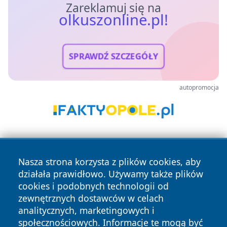
Zareklamuj się na
olkuszonline.pl!
SPRAWDŹ SZCZEGÓŁY
autopromocja
Nasza strona korzysta z plików cookies, aby
działała prawidłowo. Używamy także plików
cookies i podobnych technologii od
zewnętrznych dostawców w celach
Copyright © 2026 olkuszonline.pl Wszystkie prawa
analitycznych, marketingowych i
zastrzeżone.
społecznościowych. Informacje te mogą być