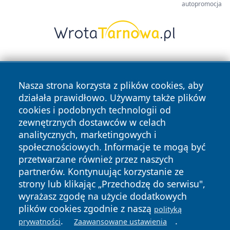
autopromocja
Nasza strona korzysta z plików cookies, aby
działała prawidłowo. Używamy także plików
cookies i podobnych technologii od
zewnętrznych dostawców w celach
Copyright © 2026 olkuszonline.pl Wszystkie prawa
analitycznych, marketingowych i
zastrzeżone.
społecznościowych. Informacje te mogą być
przetwarzane również przez naszych
partnerów. Kontynuując korzystanie ze
Polityka
Polityka
News
Autorzy
strony lub klikając „Przechodzę do serwisu",
Prywatności
Cookies
wyrażasz zgodę na użycie dodatkowych
plików cookies zgodnie z naszą
polityką
.
.
prywatności
Zaawansowane ustawienia