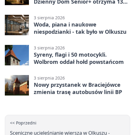
Dzienny Dom Senior+ otrzyma 134
tysiące złotych
3 sierpnia 2026
Woda, piana i naukowe
niespodzianki - tak było w Olkuszu
3 sierpnia 2026
Syreny, flagi i 50 motocykli.
Wolbrom oddał hołd powstańcom
3 sierpnia 2026
Nowy przystanek w Braciejówce
zmienia trasę autobusów linii BP
<< Poprzedni
Sceniczne ucieleśnianie wiersza w Olkuszu -