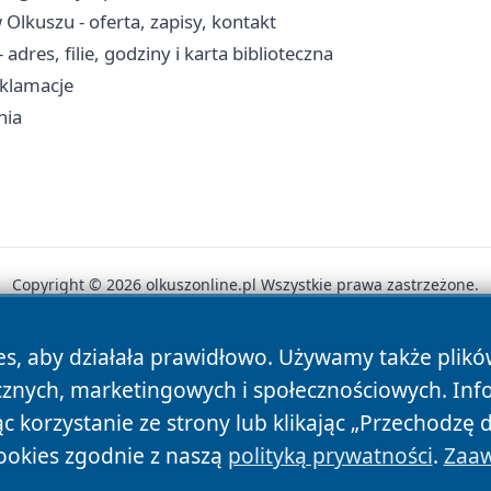
lkuszu - oferta, zapisy, kontakt
adres, filie, godziny i karta biblioteczna
eklamacje
nia
Copyright © 2026 olkuszonline.pl Wszystkie prawa zastrzeżone.
es, aby działała prawidłowo. Używamy także plik
News
Autorzy
Polityka Prywatności
Polityka Cookie
cznych, marketingowych i społecznościowych. Inf
 korzystanie ze strony lub klikając „Przechodzę 
ookies zgodnie z naszą
polityką prywatności
.
Zaaw