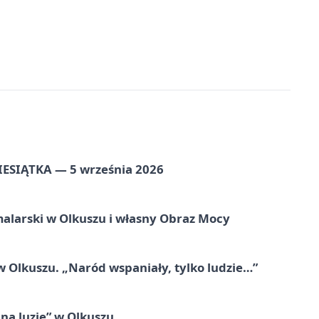
ZIESIĄTKA — 5 września 2026
alarski w Olkuszu i własny Obraz Mocy
 Olkuszu. „Naród wspaniały, tylko ludzie…”
na luzie” w Olkuszu