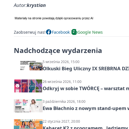
Autor:
krystian
Zaobserwuj nas!
Facebook
Google News
Nadchodzące wydarzenia
5 września 2026, 15:00
Olkuski Bieg Uliczny IX SREBRNA D
26 września 2026, 11:00
Odkryj w sobie TWÓRCĘ – warsztat m
3 października 2026, 18:00
Ewa Błachnio z nowym stand-upem w
22 stycznia 2027, 20:00
Kabaret K2 z programem „Jedziemy 