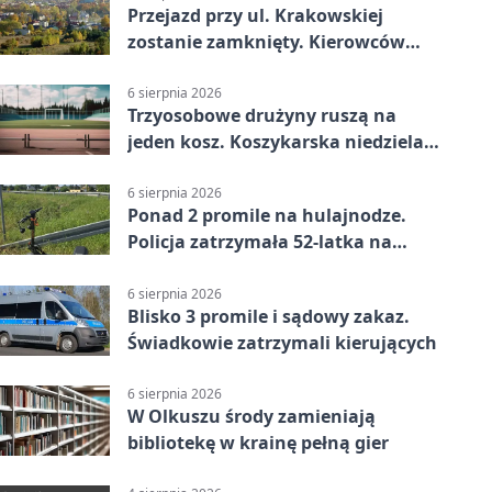
Przejazd przy ul. Krakowskiej
zostanie zamknięty. Kierowców
czeka objazd
6 sierpnia 2026
Trzyosobowe drużyny ruszą na
jeden kosz. Koszykarska niedziela
w Dolince
6 sierpnia 2026
Ponad 2 promile na hulajnodze.
Policja zatrzymała 52-latka na
DK94
6 sierpnia 2026
Blisko 3 promile i sądowy zakaz.
Świadkowie zatrzymali kierujących
6 sierpnia 2026
W Olkuszu środy zamieniają
bibliotekę w krainę pełną gier