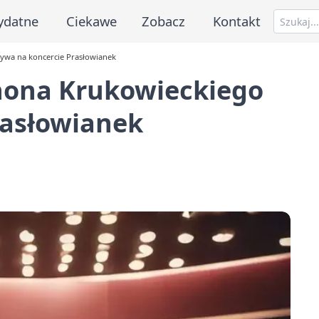
ydatne
Ciekawe
Zobacz
Kontakt
ywa na koncercie Prasłowianek
nona Krukowieckiego
rasłowianek