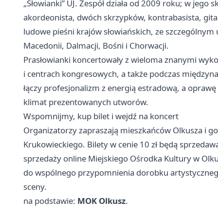
„Słowianki” UJ. Zespół działa od 2009 roku; w jego 
akordeonista, dwóch skrzypków, kontrabasista, gitar
ludowe pieśni krajów słowiańskich, ze szczególnym u
Macedonii, Dalmacji, Bośni i Chorwacji.
Prasłowianki koncertowały z wieloma znanymi wykon
i centrach kongresowych, a także podczas międzyna
łączy profesjonalizm z energią estradową, a oprawę c
klimat prezentowanych utworów.
Wspomnijmy, kup bilet i wejdź na koncert
Organizatorzy zapraszają mieszkańców Olkusza i g
Krukowieckiego. Bilety w cenie 10 zł będą sprzeda
sprzedaży online Miejskiego Ośrodka Kultury w Olku
do wspólnego przypomnienia dorobku artystycznego i
sceny.
na podstawie:
MOK Olkusz
.