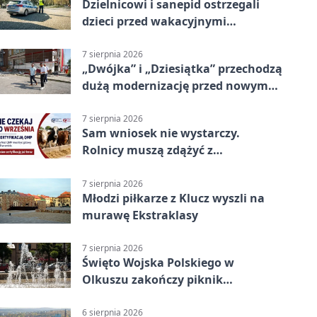
Dzielnicowi i sanepid ostrzegali
dzieci przed wakacyjnymi
zagrożeniami
7 sierpnia 2026
„Dwójka” i „Dziesiątka” przechodzą
dużą modernizację przed nowym
rokiem
7 sierpnia 2026
Sam wniosek nie wystarczy.
Rolnicy muszą zdążyć z
certyfikatem QMP
7 sierpnia 2026
Młodzi piłkarze z Klucz wyszli na
murawę Ekstraklasy
7 sierpnia 2026
Święto Wojska Polskiego w
Olkuszu zakończy piknik
patriotyczny
6 sierpnia 2026