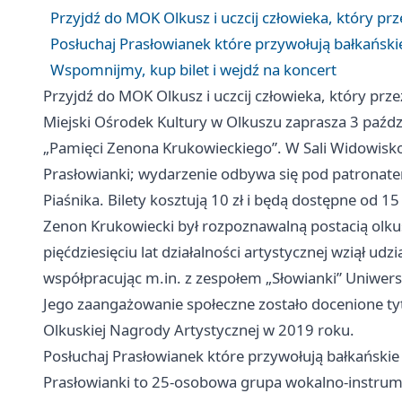
Przyjdź do MOK Olkusz i uczcij człowieka, który prz
Posłuchaj Prasłowianek które przywołują bałkański
Wspomnijmy, kup bilet i wejdź na koncert
Przyjdź do MOK Olkusz i uczcij człowieka, który prze
Miejski Ośrodek Kultury w Olkuszu zaprasza 3 paźdz
„Pamięci Zenona Krukowieckiego”. W Sali Widowisko
Prasłowianki; wydarzenie odbywa się pod patronat
Piaśnika. Bilety kosztują 10 zł i będą dostępne od 
Zenon Krukowiecki był rozpoznawalną postacią olku
pięćdziesięciu lat działalności artystycznej wziął ud
współpracując m.in. z zespołem „Słowianki” Uniwersy
Jego zaangażowanie społeczne zostało docenione 
Olkuskiej Nagrody Artystycznej w 2019 roku.
Posłuchaj Prasłowianek które przywołują bałkańskie
Prasłowianki to 25-osobowa grupa wokalno-instrume