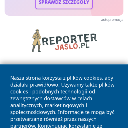
SPRAWDŹ SZCZEGÓŁY
autopromocja
Nasza strona korzysta z plików cookies, aby
działała prawidłowo. Używamy także plików
cookies i podobnych technologii od
zewnętrznych dostawców w celach
Copyright © 2026 olkuszonline.pl Wszystkie prawa
analitycznych, marketingowych i
zastrzeżone.
społecznościowych. Informacje te mogą być
przetwarzane również przez naszych
partnerów. Kontynuując korzystanie ze
Polityka
Polityka