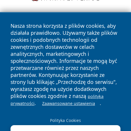
Nasza strona korzysta z plików cookies, aby
działała prawidłowo. Używamy także plików
cookies i podobnych technologii od
zewnętrznych dostawców w celach
Copyright © 2026 olkuszonline.pl Wszystkie prawa
analitycznych, marketingowych i
zastrzeżone.
społecznościowych. Informacje te mogą być
przetwarzane również przez naszych
partnerów. Kontynuując korzystanie ze
Polityka
Polityka
News
Autorzy
strony lub klikając „Przechodzę do serwisu",
Prywatności
Cookies
wyrażasz zgodę na użycie dodatkowych
plików cookies zgodnie z naszą
polityką
.
.
prywatności
Zaawansowane ustawienia
Polityka Cookies