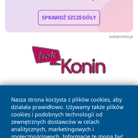
SPRAWDŹ SZCZEGÓŁY
autopromocja
Nasza strona korzysta z plików cookies, aby
działała prawidłowo. Używamy także plików
cookies i podobnych technologii od
zewnętrznych dostawców w celach
Copyright © 2026 olkuszonline.pl Wszystkie prawa
analitycznych, marketingowych i
zastrzeżone.
społecznościowych. Informacje te mogą być