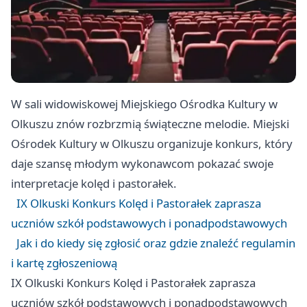
W sali widowiskowej Miejskiego Ośrodka Kultury w
Olkuszu znów rozbrzmią świąteczne melodie. Miejski
Ośrodek Kultury w Olkuszu organizuje konkurs, który
daje szansę młodym wykonawcom pokazać swoje
interpretacje kolęd i pastorałek.
IX Olkuski Konkurs Kolęd i Pastorałek zaprasza
uczniów szkół podstawowych i ponadpodstawowych
Jak i do kiedy się zgłosić oraz gdzie znaleźć regulamin
i kartę zgłoszeniową
IX Olkuski Konkurs Kolęd i Pastorałek zaprasza
uczniów szkół podstawowych i ponadpodstawowych