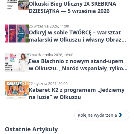
Olkuski Bieg Uliczny IX SREBRNA
DZIESIĄTKA — 5 września 2026
26 września 2026, 11:00
Odkryj w sobie TWÓRCĘ – warsztat
malarski w Olkuszu i własny Obraz
Mocy
3 października 2026, 18:00
Ewa Błachnio z nowym stand-upem
w Olkuszu. „Naród wspaniały, tylko
ludzie…”
22 stycznia 2027, 20:00
Kabaret K2 z programem „Jedziemy
na luzie” w Olkuszu
Kolejne wydarzenia
Ostatnie Artykuły