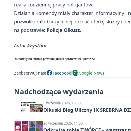
realia codziennej pracy policjantów.
Działania Komendy miały charakter informacyjny i 
pozwoliło młodzieży lepiej poznać ofertę służby i 
na podstawie:
Policja Olkusz
.
Autor:
krystian
Zaobserwuj nas!
Facebook
Google News
Nadchodzące wydarzenia
5 września 2026, 15:00
Olkuski Bieg Uliczny IX SREBRNA D
26 września 2026, 11:00
Odkryj w sobie TWÓRCĘ – warsztat m