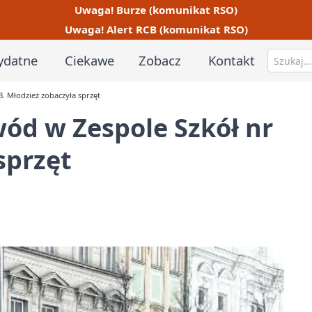
Uwaga! Burze (komunikat RSO)
Uwaga! Alert RCB (komunikat RSO)
ydatne
Ciekawe
Zobacz
Kontakt
. Młodzież zobaczyła sprzęt
ód w Zespole Szkół nr
sprzęt