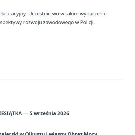
rekrutacyjny. Uczestnictwo w takim wydarzeniu
perspektywy rozwoju zawodowego w Policji.
ZIESIĄTKA — 5 września 2026
alarski w Olkuszu i własny Obraz Mocy