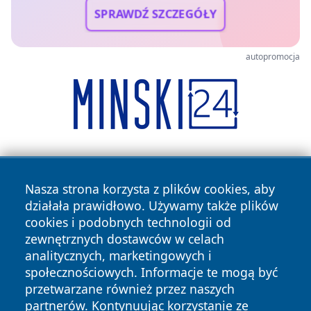
SPRAWDŹ SZCZEGÓŁY
autopromocja
Nasza strona korzysta z plików cookies, aby
działała prawidłowo. Używamy także plików
cookies i podobnych technologii od
zewnętrznych dostawców w celach
Copyright © 2026 olkuszonline.pl Wszystkie prawa
analitycznych, marketingowych i
zastrzeżone.
społecznościowych. Informacje te mogą być
przetwarzane również przez naszych
partnerów. Kontynuując korzystanie ze
Polityka
Polityka