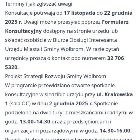
Terminy i jak zgłaszać uwagi
Konsultacje potrwają od
17 listopada
do
22 grudnia
2025 r.
Uwagi można przesyłać poprzez
Formularz
Konsultacyjny
dostępny na stronie urzędu lub
składać osobiście w Biurze Obsługi Interesanta
Urzędu Miasta i Gminy Wolbrom. W razie pytań
urzędnicy proszą o kontakt pod numerem
32 706
5320
.
Projekt Strategii Rozwoju Gminy Wolbrom
W programie przewidziano otwarte spotkanie
konsultacyjne w siedzibie urzędu przy
ul. Krakowska
1
(sala OC) w dniu
2 grudnia 2025 r.
Spotkanie
podzielono na dwie tury: z mieszkańcami i radnymi w
godz.
13.00–14.30
oraz z przedsiębiorcami i
organizacjami pozarządowymi w godz.
14.30–16.00
.
Projekt strategii dostępny jest w wersji elektronicznej