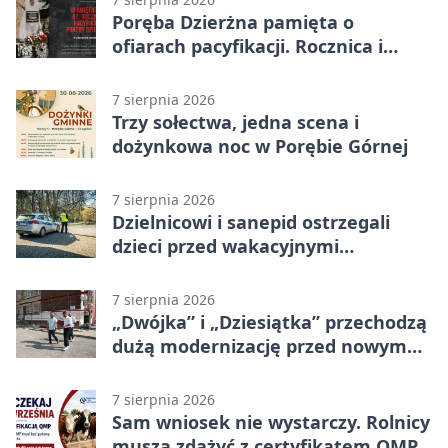
Poręba Dzierżna pamięta o
ofiarach pacyfikacji. Rocznica i
program uroczystości
7 sierpnia 2026
Trzy sołectwa, jedna scena i
dożynkowa noc w Porębie Górnej
7 sierpnia 2026
Dzielnicowi i sanepid ostrzegali
dzieci przed wakacyjnymi
zagrożeniami
7 sierpnia 2026
„Dwójka” i „Dziesiątka” przechodzą
dużą modernizację przed nowym
rokiem
7 sierpnia 2026
Sam wniosek nie wystarczy. Rolnicy
muszą zdążyć z certyfikatem QMP