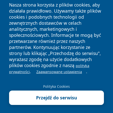
Apteki Wolbrom, powiat olkuski -
Nasza strona korzysta z plików cookies, aby
adresy, telefony, godziny otwarcia
działała prawidłowo. Używamy także plików
cookies i podobnych technologii od
7 sierpnia 2026
zewnętrznych dostawców w celach
Poręba Dzierżna pamięta o
analitycznych, marketingowych i
ofiarach pacyfikacji. Rocznica i
społecznościowych. Informacje te mogą być
program uroczystości
przetwarzane również przez naszych
7 sierpnia 2026
partnerów. Kontynuując korzystanie ze
Trzy sołectwa, jedna scena i
strony lub klikając „Przechodzę do serwisu",
dożynkowa noc w Porębie Górnej
wyrażasz zgodę na użycie dodatkowych
plików cookies zgodnie z naszą
polityką
7 sierpnia 2026
.
.
prywatności
Zaawansowane ustawienia
Dzielnicowi i sanepid ostrzegali
dzieci przed wakacyjnymi
Polityka Cookies
zagrożeniami
7 sierpnia 2026
Przejdź do serwisu
„Dwójka” i „Dziesiątka” przechodzą
dużą modernizację przed nowym