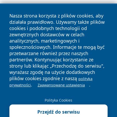
Nasza strona korzysta z plików cookies, aby
działała prawidłowo. Używamy także plików
cookies i podobnych technologii od
zewnętrznych dostawców w celach
Copyright © 2026 olkuszonline.pl Wszystkie prawa
analitycznych, marketingowych i
zastrzeżone.
społecznościowych. Informacje te mogą być
przetwarzane również przez naszych
partnerów. Kontynuując korzystanie ze
Polityka
Polityka
News
Autorzy
strony lub klikając „Przechodzę do serwisu",
Prywatności
Cookies
wyrażasz zgodę na użycie dodatkowych
plików cookies zgodnie z naszą
polityką
.
.
prywatności
Zaawansowane ustawienia
Polityka Cookies
Przejdź do serwisu