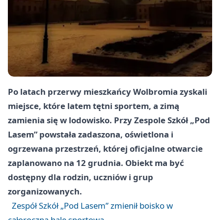
Po latach przerwy mieszkańcy Wolbromia zyskali
miejsce, które latem tętni sportem, a zimą
zamienia się w lodowisko. Przy Zespole Szkół „Pod
Lasem” powstała zadaszona, oświetlona i
ogrzewana przestrzeń, której oficjalne otwarcie
zaplanowano na
12 grudnia
. Obiekt ma być
dostępny dla rodzin, uczniów i grup
zorganizowanych.
Zespół Szkół „Pod Lasem” zmienił boisko w
całoroczną halę sportową