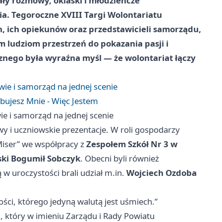
ły rozmowy, oklaski i młodzieńcze
. Tegoroczne XVIII Targi Wolontariatu
, ich opiekunów oraz przedstawicieli samorządu,
m ludziom przestrzeń do pokazania pasji i
nego była wyraźna myśl — że wolontariat łączy
wie i samorząd na jednej scenie
ebujesz Mnie - Więc Jestem
ie i samorząd na jednej scenie
y i uczniowskie prezentacje. W roli gospodarzy
Miser” we współpracy z
Zespołem Szkół Nr 3 w
ski Bogumił Sobczyk
. Obecni byli również
w uroczystości brali udział m.in.
Wojciech Ozdoba
ości, którego jedyną walutą jest uśmiech.”
i
, który w imieniu Zarządu i Rady Powiatu