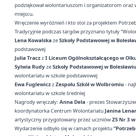
podziękował wolontariuszom i organizatorom oraz 
miejscu.
Wręczenie wyróżnień i kto stoi za projektem Potrze
Tradycyjnie podczas targów przyznano tytuły “Wolon
Lena Kowalska
ze
Szkoły Podstawowej w Bolesła
podstawowej
Julia Tracz
z
I Liceum Ogólnokształcącego w Olk
Sylwia Rudy
ze
Szkoły Podstawowej w Bolesławi
wolontariatu w szkole podstawowej
Ewa Fuglewicz
z
Zespołu Szkół w Wolbromiu
- naj
wolontariatu w szkole średniej
Nagrody wręczały:
Anna Dela
- prezes Stowarzysze
koordynatorka Centrum Wolontariatu
Janina Lena
artystyczny przygotowany przez uczniów
ZS Nr 3 w
Wydarzenie odbyło się w ramach projektu
“Potrzeb