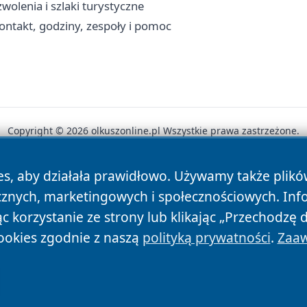
olenia i szlaki turystyczne
ntakt, godziny, zespoły i pomoc
Copyright © 2026 olkuszonline.pl Wszystkie prawa zastrzeżone.
es, aby działała prawidłowo. Używamy także plik
News
Autorzy
Polityka Prywatności
Polityka Cookie
cznych, marketingowych i społecznościowych. Inf
 korzystanie ze strony lub klikając „Przechodzę 
ookies zgodnie z naszą
polityką prywatności
.
Zaaw