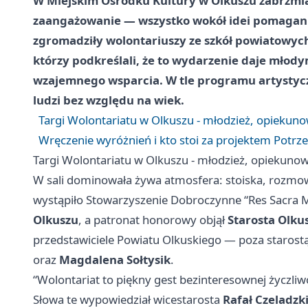
W Miejskim Ośrodku Kultury w Olkuszu zabrzmia
zaangażowanie — wszystko wokół idei pomagania
zgromadziły wolontariuszy ze szkół powiatowych
którzy podkreślali, że to wydarzenie daje młody
wzajemnego wsparcia. W tle programu artystycz
ludzi bez względu na wiek.
Targi Wolontariatu w Olkuszu - młodzież, opiekuno
Wręczenie wyróżnień i kto stoi za projektem Potrz
Targi Wolontariatu w Olkuszu - młodzież, opiekunow
W sali dominowała żywa atmosfera: stoiska, rozmow
wystąpiło Stowarzyszenie Dobroczynne “Res Sacra 
Olkuszu
, a patronat honorowy objął
Starosta Olku
przedstawiciele Powiatu Olkuskiego — poza starostą 
oraz
Magdalena Sołtysik
.
“Wolontariat to piękny gest bezinteresownej życzliw
Słowa te wypowiedział wicestarosta
Rafał Czeladzk