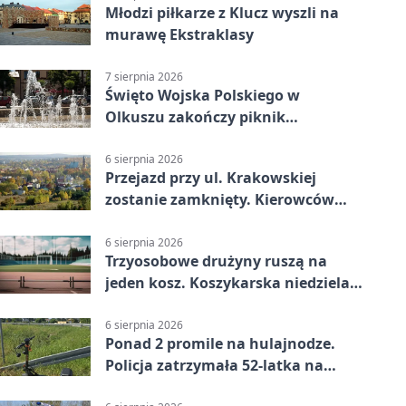
Młodzi piłkarze z Klucz wyszli na
murawę Ekstraklasy
7 sierpnia 2026
Święto Wojska Polskiego w
Olkuszu zakończy piknik
patriotyczny
6 sierpnia 2026
Przejazd przy ul. Krakowskiej
zostanie zamknięty. Kierowców
czeka objazd
6 sierpnia 2026
Trzyosobowe drużyny ruszą na
jeden kosz. Koszykarska niedziela
w Dolince
6 sierpnia 2026
Ponad 2 promile na hulajnodze.
Policja zatrzymała 52-latka na
DK94