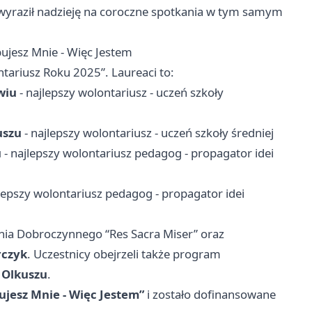
wyraził nadzieję na coroczne spotkania w tym samym
bujesz Mnie - Więc Jestem
tariusz Roku 2025”. Laureaci to:
wiu
- najlepszy wolontariusz - uczeń szkoły
uszu
- najlepszy wolontariusz - uczeń szkoły średniej
u
- najlepszy wolontariusz pedagog - propagator idei
lepszy wolontariusz pedagog - propagator idei
nia Dobroczynnego “Res Sacra Miser” oraz
rczyk
. Uczestnicy obejrzeli także program
 Olkuszu
.
ujesz Mnie - Więc Jestem”
i zostało dofinansowane