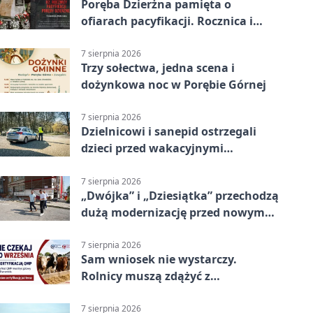
Poręba Dzierżna pamięta o
ofiarach pacyfikacji. Rocznica i
program uroczystości
7 sierpnia 2026
Trzy sołectwa, jedna scena i
dożynkowa noc w Porębie Górnej
7 sierpnia 2026
Dzielnicowi i sanepid ostrzegali
dzieci przed wakacyjnymi
zagrożeniami
7 sierpnia 2026
„Dwójka” i „Dziesiątka” przechodzą
dużą modernizację przed nowym
rokiem
7 sierpnia 2026
Sam wniosek nie wystarczy.
Rolnicy muszą zdążyć z
certyfikatem QMP
7 sierpnia 2026