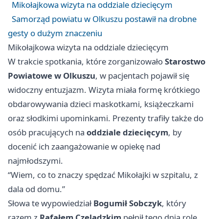
Mikołajkowa wizyta na oddziale dziecięcym
Samorząd powiatu w Olkuszu postawił na drobne
gesty o dużym znaczeniu
Mikołajkowa wizyta na oddziale dziecięcym
W trakcie spotkania, które zorganizowało
Starostwo
Powiatowe w Olkuszu
, w pacjentach pojawił się
widoczny entuzjazm. Wizyta miała formę krótkiego
obdarowywania dzieci maskotkami, książeczkami
oraz słodkimi upominkami. Prezenty trafiły także do
osób pracujących na
oddziale dziecięcym
, by
docenić ich zaangażowanie w opiekę nad
najmłodszymi.
“Wiem, co to znaczy spędzać Mikołajki w szpitalu, z
dala od domu.”
Słowa te wypowiedział
Bogumił Sobczyk
, który
razem z
Rafałem Czeladzkim
pełnił tego dnia rolę