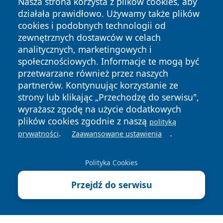
Nasza strona korzysta z plików cookies, aby
działała prawidłowo. Używamy także plików
cookies i podobnych technologii od
zewnętrznych dostawców w celach
analitycznych, marketingowych i
społecznościowych. Informacje te mogą być
przetwarzane również przez naszych
Copyright © 2026 olkuszonline.pl Wszystkie prawa
partnerów. Kontynuując korzystanie ze
zastrzeżone.
strony lub klikając „Przechodzę do serwisu",
wyrażasz zgodę na użycie dodatkowych
plików cookies zgodnie z naszą
polityką
Polityka
Polityka
News
Autorzy
.
.
prywatności
Zaawansowane ustawienia
Prywatności
Cookies
Polityka Cookies
Przejdź do serwisu