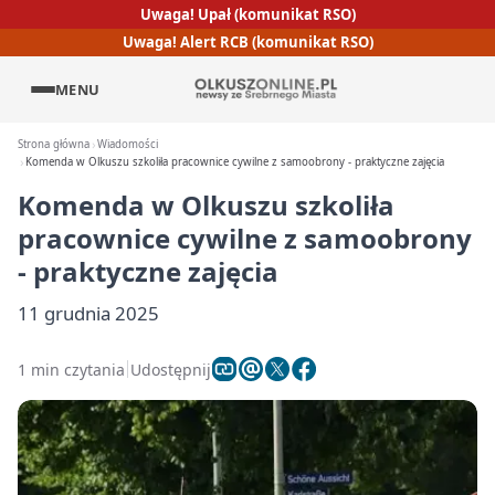
Uwaga! Upał (komunikat RSO)
Uwaga! Alert RCB (komunikat RSO)
MENU
Strona główna
Wiadomości
Komenda w Olkuszu szkoliła pracownice cywilne z samoobrony - praktyczne zajęcia
Komenda w Olkuszu szkoliła
pracownice cywilne z samoobrony
- praktyczne zajęcia
11 grudnia 2025
1 min czytania
Udostępnij