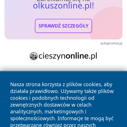
olkuszonline.pl!
SPRAWDŹ SZCZEGÓŁY
autopromocja
Nasza strona korzysta z plików cookies, aby
działała prawidłowo. Używamy także plików
cookies i podobnych technologii od
zewnętrznych dostawców w celach
Copyright © 2026 olkuszonline.pl Wszystkie prawa
analitycznych, marketingowych i
zastrzeżone.
społecznościowych. Informacje te mogą być
przetwarzane również przez naszych