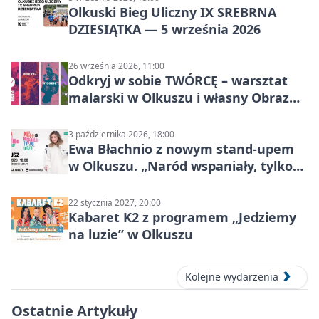
Olkuski Bieg Uliczny IX SREBRNA
DZIESIĄTKA — 5 września 2026
26 września 2026, 11:00
Odkryj w sobie TWÓRCĘ – warsztat
malarski w Olkuszu i własny Obraz
Mocy
3 października 2026, 18:00
Ewa Błachnio z nowym stand-upem
w Olkuszu. „Naród wspaniały, tylko
ludzie…”
22 stycznia 2027, 20:00
Kabaret K2 z programem „Jedziemy
na luzie” w Olkuszu
Kolejne wydarzenia
Ostatnie Artykuły