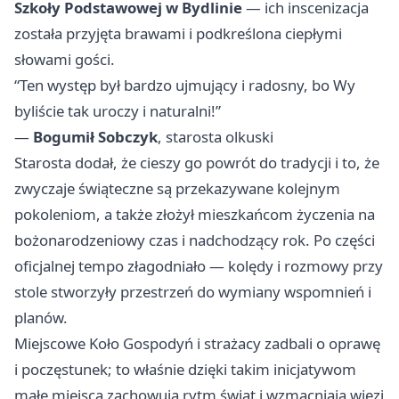
Szkoły Podstawowej w Bydlinie
— ich inscenizacja
została przyjęta brawami i podkreślona ciepłymi
słowami gości.
“Ten występ był bardzo ujmujący i radosny, bo Wy
byliście tak uroczy i naturalni!”
—
Bogumił Sobczyk
, starosta olkuski
Starosta dodał, że cieszy go powrót do tradycji i to, że
zwyczaje świąteczne są przekazywane kolejnym
pokoleniom, a także złożył mieszkańcom życzenia na
bożonarodzeniowy czas i nadchodzący rok. Po części
oficjalnej tempo złagodniało — kolędy i rozmowy przy
stole stworzyły przestrzeń do wymiany wspomnień i
planów.
Miejscowe Koło Gospodyń i strażacy zadbali o oprawę
i poczęstunek; to właśnie dzięki takim inicjatywom
małe miejsca zachowują rytm świąt i wzmacniają więzi