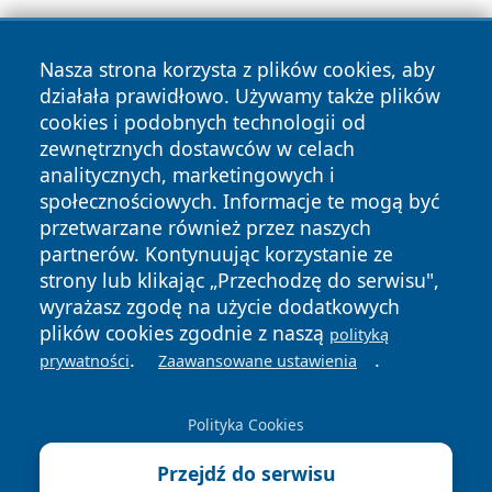
Nasza strona korzysta z plików cookies, aby
działała prawidłowo. Używamy także plików
cookies i podobnych technologii od
zewnętrznych dostawców w celach
Copyright © 2026 olkuszonline.pl Wszystkie prawa
analitycznych, marketingowych i
zastrzeżone.
społecznościowych. Informacje te mogą być
przetwarzane również przez naszych
partnerów. Kontynuując korzystanie ze
Polityka
Polityka
News
Autorzy
strony lub klikając „Przechodzę do serwisu",
Prywatności
Cookies
wyrażasz zgodę na użycie dodatkowych
plików cookies zgodnie z naszą
polityką
.
.
prywatności
Zaawansowane ustawienia
Polityka Cookies
Przejdź do serwisu