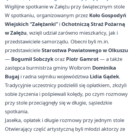
Wigilijne spotkanie w Załężu przy świątecznym stole
W spotkaniu, organizowanym przez
Koło Gospodyń
Wiejskich “Załężanki”
i
Ochotniczą Straż Pożarną
w Załężu
, wzięli udział zarówno mieszkańcy, jak i
przedstawiciele samorządu. Obecni byli m.in.
przedstawiciele
Starostwa Powiatowego w Olkuszu
—
Bogumił Sobczyk
oraz
Piotr Gamrot
— a także
zastępca burmistrza gminy Wolbrom
Dominika
Bugaj
i radna sejmiku województwa
Lidia Gądek
.
Tradycyjnie uczestnicy podzielili się opłatkiem, złożyli
sobie życzenia i pośpiewali kolędy, po czym rozmowy
przy stole przeciągnęły się w długie, sąsiedzkie
spotkania.
Jasełka, opłatek i długie rozmowy przy jednym stole
Otwierający część artystyczną byli młodzi aktorzy ze