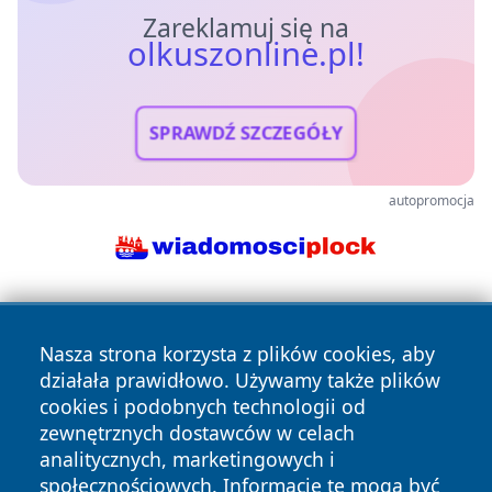
Zareklamuj się na
olkuszonline.pl!
SPRAWDŹ SZCZEGÓŁY
autopromocja
Nasza strona korzysta z plików cookies, aby
działała prawidłowo. Używamy także plików
cookies i podobnych technologii od
zewnętrznych dostawców w celach
Copyright © 2026 olkuszonline.pl Wszystkie prawa
analitycznych, marketingowych i
zastrzeżone.
społecznościowych. Informacje te mogą być