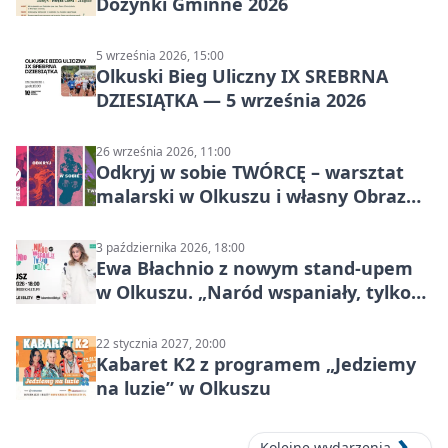
Dożynki Gminne 2026
5 września 2026, 15:00
Olkuski Bieg Uliczny IX SREBRNA
DZIESIĄTKA — 5 września 2026
26 września 2026, 11:00
Odkryj w sobie TWÓRCĘ – warsztat
malarski w Olkuszu i własny Obraz
Mocy
3 października 2026, 18:00
Ewa Błachnio z nowym stand-upem
w Olkuszu. „Naród wspaniały, tylko
ludzie…”
22 stycznia 2027, 20:00
Kabaret K2 z programem „Jedziemy
na luzie” w Olkuszu
Kolejne wydarzenia