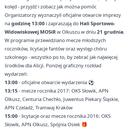
kolęd - przyjdź i zobacz jak można pomóc
Organizatorzy wyznaczyli oficjalne otwarcie imprezy
na
godzinę 13:00
i zapraszają do
Hali Sportowo-
Widowiskowej MOSiR
w Olkuszu w dniu
21 grudnia
.
W programie przewidziano mecze młodszych
roczników, licytacje fantów oraz występ chóru
szkolnego - wszystko po to, by zebrać jak najwięcej
środków dla Alicji. Poniżej graficzny rozkład
wydarzeń:
13:00
- oficjalne otwarcie wydarzenia ⚽️
13:15
- mecze rocznika 2017: OKS Słowik, APN
Olkusz, Centuria Chechło, Juwentus Piekary Śląskie,
APN Czeladź, Tramwaj Kraków
15:00
- licytacje oraz mecze rocznika 2016: OKS
Słowik, APN Olkusz, Spójnia Osiek 🎁