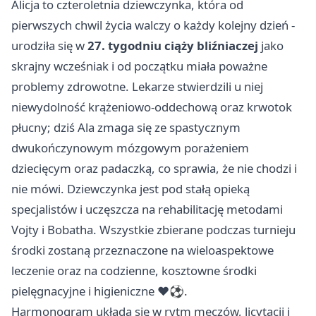
Alicja to czteroletnia dziewczynka, która od
pierwszych chwil życia walczy o każdy kolejny dzień -
urodziła się w
27. tygodniu ciąży bliźniaczej
jako
skrajny wcześniak i od początku miała poważne
problemy zdrowotne. Lekarze stwierdzili u niej
niewydolność krążeniowo-oddechową oraz krwotok
płucny; dziś Ala zmaga się ze spastycznym
dwukończynowym mózgowym porażeniem
dziecięcym oraz padaczką, co sprawia, że nie chodzi i
nie mówi. Dziewczynka jest pod stałą opieką
specjalistów i uczęszcza na rehabilitację metodami
Vojty i Bobatha. Wszystkie zbierane podczas turnieju
środki zostaną przeznaczone na wieloaspektowe
leczenie oraz na codzienne, kosztowne środki
pielęgnacyjne i higieniczne ❤️⚽️.
Harmonogram układa się w rytm meczów, licytacji i