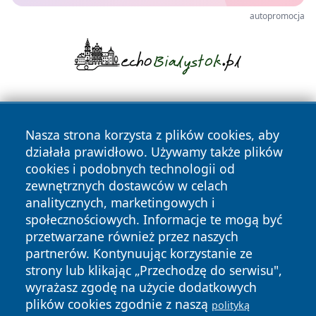
autopromocja
Nasza strona korzysta z plików cookies, aby
działała prawidłowo. Używamy także plików
cookies i podobnych technologii od
zewnętrznych dostawców w celach
Copyright © 2026 olkuszonline.pl Wszystkie prawa
analitycznych, marketingowych i
zastrzeżone.
społecznościowych. Informacje te mogą być
przetwarzane również przez naszych
partnerów. Kontynuując korzystanie ze
Polityka
Polityka
News
Autorzy
strony lub klikając „Przechodzę do serwisu",
Prywatności
Cookies
wyrażasz zgodę na użycie dodatkowych
plików cookies zgodnie z naszą
polityką