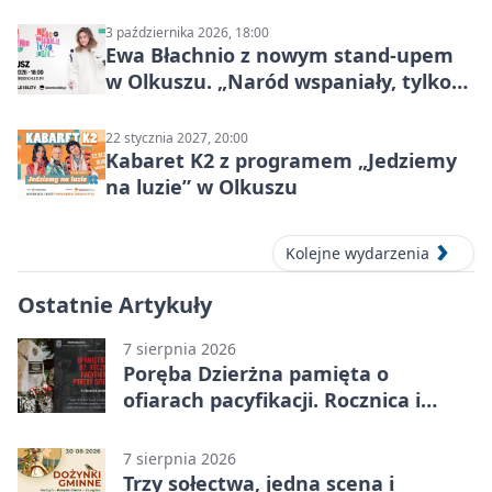
Mocy
3 października 2026, 18:00
Ewa Błachnio z nowym stand-upem
w Olkuszu. „Naród wspaniały, tylko
ludzie…”
22 stycznia 2027, 20:00
Kabaret K2 z programem „Jedziemy
na luzie” w Olkuszu
Kolejne wydarzenia
Ostatnie Artykuły
7 sierpnia 2026
Poręba Dzierżna pamięta o
ofiarach pacyfikacji. Rocznica i
program uroczystości
7 sierpnia 2026
Trzy sołectwa, jedna scena i