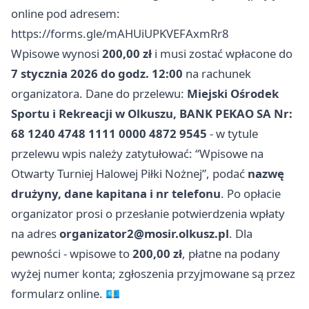
online pod adresem:
https://forms.gle/mAHUiUPKVEFAxmRr8
Wpisowe wynosi
200,00 zł
i musi zostać wpłacone do
7 stycznia 2026 do godz. 12:00
na rachunek
organizatora. Dane do przelewu:
Miejski Ośrodek
Sportu i Rekreacji w Olkuszu, BANK PEKAO SA Nr:
68 1240 4748 1111 0000 4872 9545
- w tytule
przelewu wpis należy zatytułować: “Wpisowe na
Otwarty Turniej Halowej Piłki Nożnej”, podać
nazwę
drużyny, dane kapitana i nr telefonu
. Po opłacie
organizator prosi o przesłanie potwierdzenia wpłaty
na adres
organizator2@mosir.olkusz.pl
. Dla
pewności - wpisowe to
200,00 zł
, płatne na podany
wyżej numer konta; zgłoszenia przyjmowane są przez
formularz online. 💶