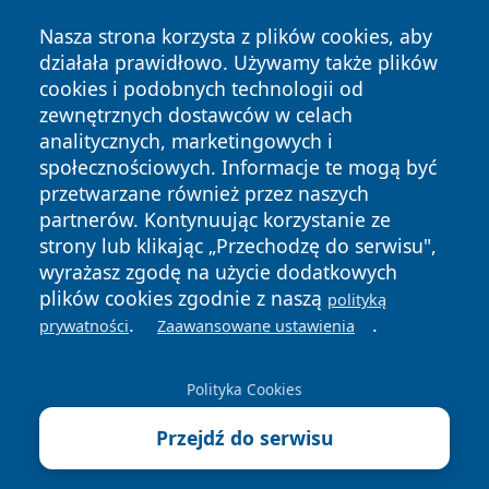
Nasza strona korzysta z plików cookies, aby
działała prawidłowo. Używamy także plików
cookies i podobnych technologii od
zewnętrznych dostawców w celach
analitycznych, marketingowych i
Copyright © 2026 olkuszonline.pl Wszystkie prawa
społecznościowych. Informacje te mogą być
zastrzeżone.
przetwarzane również przez naszych
partnerów. Kontynuując korzystanie ze
strony lub klikając „Przechodzę do serwisu",
Polityka
Polityka
News
Autorzy
wyrażasz zgodę na użycie dodatkowych
Prywatności
Cookies
plików cookies zgodnie z naszą
polityką
.
.
prywatności
Zaawansowane ustawienia
Polityka Cookies
Przejdź do serwisu