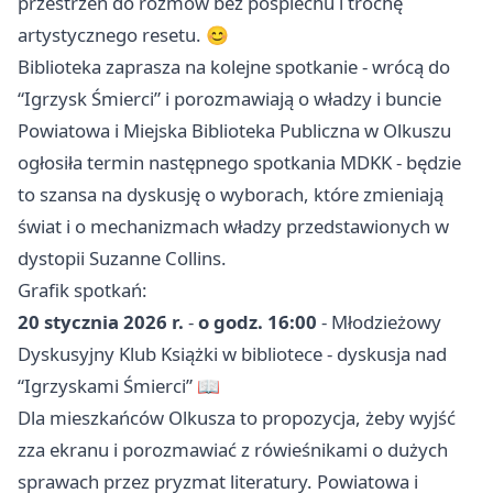
przestrzeń do rozmów bez pośpiechu i trochę
artystycznego resetu. 😊
Biblioteka zaprasza na kolejne spotkanie - wrócą do
“Igrzysk Śmierci” i porozmawiają o władzy i buncie
Powiatowa i Miejska Biblioteka Publiczna w Olkuszu
ogłosiła termin następnego spotkania MDKK - będzie
to szansa na dyskusję o wyborach, które zmieniają
świat i o mechanizmach władzy przedstawionych w
dystopii Suzanne Collins.
Grafik spotkań:
20 stycznia 2026 r.
-
o godz. 16:00
- Młodzieżowy
Dyskusyjny Klub Książki w bibliotece - dyskusja nad
“Igrzyskami Śmierci” 📖
Dla mieszkańców Olkusza to propozycja, żeby wyjść
zza ekranu i porozmawiać z rówieśnikami o dużych
sprawach przez pryzmat literatury. Powiatowa i