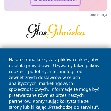
autopromocja
Nasza strona korzysta z plików cookies, aby
działała prawidłowo. Używamy także plików
cookies i podobnych technologii od
zewnętrznych dostawców w celach
Copyright © 2026 olkuszonline.pl Wszystkie prawa
analitycznych, marketingowych i
zastrzeżone.
społecznościowych. Informacje te mogą być
przetwarzane również przez naszych
partnerów. Kontynuując korzystanie ze
Polityka
Polityka
News
Autorzy
strony lub klikając „Przechodzę do serwisu",
Prywatności
Cookies