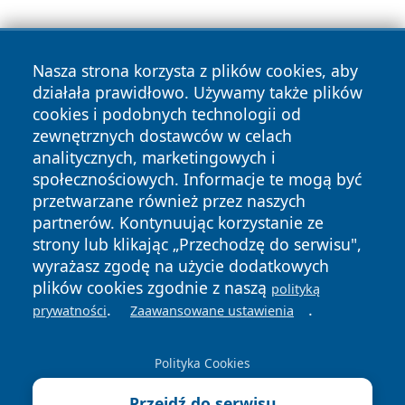
Nasza strona korzysta z plików cookies, aby
działała prawidłowo. Używamy także plików
cookies i podobnych technologii od
zewnętrznych dostawców w celach
Copyright © 2026 olkuszonline.pl Wszystkie prawa
analitycznych, marketingowych i
zastrzeżone.
społecznościowych. Informacje te mogą być
przetwarzane również przez naszych
partnerów. Kontynuując korzystanie ze
Polityka
Polityka
News
Autorzy
strony lub klikając „Przechodzę do serwisu",
Prywatności
Cookies
wyrażasz zgodę na użycie dodatkowych
plików cookies zgodnie z naszą
polityką
.
.
prywatności
Zaawansowane ustawienia
Polityka Cookies
Przejdź do serwisu