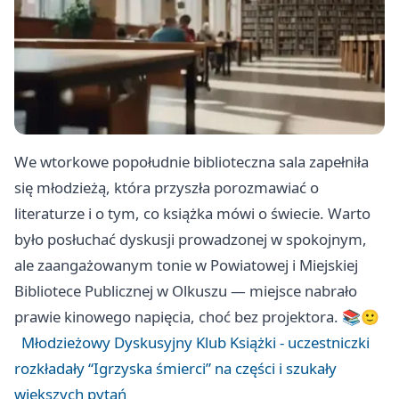
We wtorkowe popołudnie biblioteczna sala zapełniła
się młodzieżą, która przyszła porozmawiać o
literaturze i o tym, co książka mówi o świecie. Warto
było posłuchać dyskusji prowadzonej w spokojnym,
ale zaangażowanym tonie w Powiatowej i Miejskiej
Bibliotece Publicznej w Olkuszu — miejsce nabrało
prawie kinowego napięcia, choć bez projektora. 📚🙂
Młodzieżowy Dyskusyjny Klub Książki - uczestniczki
rozkładały “Igrzyska śmierci” na części i szukały
większych pytań