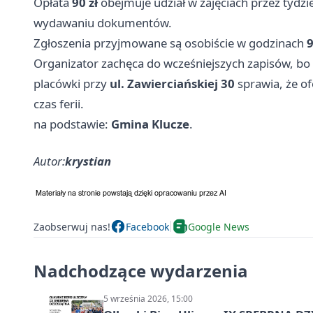
Opłata
90 zł
obejmuje udział w zajęciach przez tydzi
wydawaniu dokumentów.
Zgłoszenia przyjmowane są osobiście w godzinach
9
Organizator zachęca do wcześniejszych zapisów, b
placówki przy
ul. Zawierciańskiej 30
sprawia, że o
czas ferii.
na podstawie:
Gmina Klucze
.
Autor:
krystian
Zaobserwuj nas!
Facebook
Google News
Nadchodzące wydarzenia
5 września 2026, 15:00