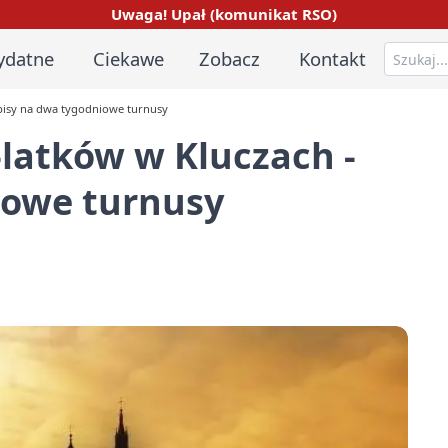
Uwaga! Upał (komunikat RSO)
ydatne
Ciekawe
Zobacz
Kontakt
apisy na dwa tygodniowe turnusy
-latków w Kluczach -
iowe turnusy