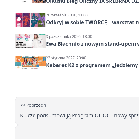
Olkuski Bieg Uliczny IX SREBRNA D
26 września 2026, 11:00
Odkryj w sobie TWÓRCĘ – warsztat m
3 października 2026, 18:00
Ewa Błachnio z nowym stand-upem w
22 stycznia 2027, 20:00
Kabaret K2 z programem „Jedziemy 
<< Poprzedni
Klucze podsumowują Program OLiOC - nowy sprzęt