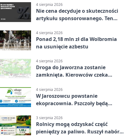
4 sierpnia 2026
Nie cena decyduje o skuteczności
artykułu sponsorowanego. Ten
błąd popełnia większość firm
4 sierpnia 2026
Ponad 2,18 mln zł dla Wolbromia
na usunięcie azbestu
4 sierpnia 2026
Droga do Jaworzna zostanie
zamknięta. Kierowców czeka
objazd
4 sierpnia 2026
W Jaroszowcu powstanie
ekopracownia. Pszczoły będą
częścią lekcji
3 sierpnia 2026
Rolnicy mogą odzyskać część
pieniędzy za paliwo. Ruszył nabór
wniosków