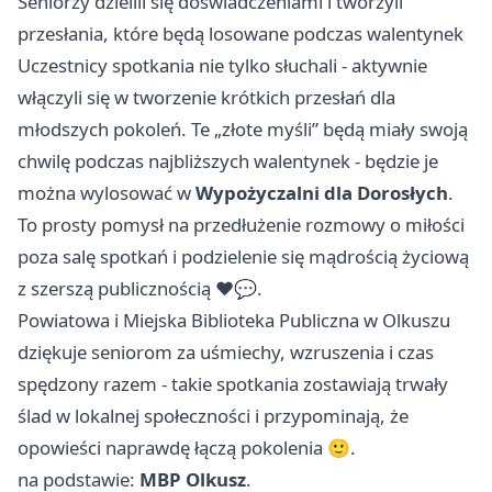
Seniorzy dzielili się doświadczeniami i tworzyli
przesłania, które będą losowane podczas walentynek
Uczestnicy spotkania nie tylko słuchali - aktywnie
włączyli się w tworzenie krótkich przesłań dla
młodszych pokoleń. Te „złote myśli” będą miały swoją
chwilę podczas najbliższych walentynek - będzie je
można wylosować w
Wypożyczalni dla Dorosłych
.
To prosty pomysł na przedłużenie rozmowy o miłości
poza salę spotkań i podzielenie się mądrością życiową
z szerszą publicznością ❤️💬.
Powiatowa i Miejska Biblioteka Publiczna w Olkuszu
dziękuje seniorom za uśmiechy, wzruszenia i czas
spędzony razem - takie spotkania zostawiają trwały
ślad w lokalnej społeczności i przypominają, że
opowieści naprawdę łączą pokolenia 🙂.
na podstawie:
MBP Olkusz
.