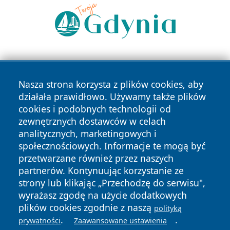
Nasza strona korzysta z plików cookies, aby
działała prawidłowo. Używamy także plików
cookies i podobnych technologii od
zewnętrznych dostawców w celach
Copyright © 2026 olkuszonline.pl Wszystkie prawa
analitycznych, marketingowych i
zastrzeżone.
społecznościowych. Informacje te mogą być
przetwarzane również przez naszych
partnerów. Kontynuując korzystanie ze
Polityka
Polityka
News
Autorzy
strony lub klikając „Przechodzę do serwisu",
Prywatności
Cookies
wyrażasz zgodę na użycie dodatkowych
plików cookies zgodnie z naszą
polityką
.
.
prywatności
Zaawansowane ustawienia