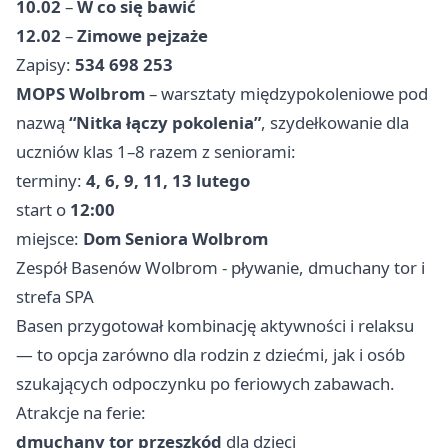
10.02
–
W co się bawić
12.02
–
Zimowe pejzaże
Zapisy:
534 698 253
MOPS Wolbrom
– warsztaty międzypokoleniowe pod
nazwą
“Nitka łączy pokolenia”
, szydełkowanie dla
uczniów klas 1–8 razem z seniorami:
terminy:
4, 6, 9, 11, 13 lutego
start o
12:00
miejsce:
Dom Seniora Wolbrom
Zespół Basenów Wolbrom - pływanie, dmuchany tor i
strefa SPA
Basen przygotował kombinację aktywności i relaksu
— to opcja zarówno dla rodzin z dziećmi, jak i osób
szukających odpoczynku po feriowych zabawach.
Atrakcje na ferie:
dmuchany tor przeszkód
dla dzieci