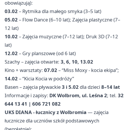
obowiązują):
03.02
– Rytmika dla małego smyka (3–5 lat)
05.02
– Flow Dance (6–10 lat); Zajęcia plastyczne (7–
12 lat)
10.02
– Zajęcia muzyczne (7–12 lat); Druk 3D (7–12
lat)
12.02
– Gry planszowe (od 6 lat)
Szachy – zajęcia otwarte:
3, 6, 10, 13.02
Kino + warsztaty:
07.02
– “Miss Moxy - kocia ekipa”;
14.02
– “Kicia Kocia w podróży”
Basen – zajęcia pływackie
3 i 5.02
dla dzieci
8–14 lat
Informacje i zapisy:
DK Wolbrom, ul. Leśna 2
; tel.
32
644 13 41 | 606 721 082
UKS DIANA - łucznicy z Wolbromia
— zajęcia
łucznicze dla uczniów szkół podstawowych
(bezpłatnie):