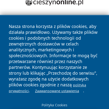
Nasza strona korzysta z plików cookies, aby
działała prawidłowo. Używamy także plików
cookies i podobnych technologii od
zewnętrznych dostawców w celach
Copyright © 2026 olkuszonline.pl Wszystkie prawa
analitycznych, marketingowych i
zastrzeżone.
społecznościowych. Informacje te mogą być
przetwarzane również przez naszych
partnerów. Kontynuując korzystanie ze
Polityka
Polityka
News
Autorzy
strony lub klikając „Przechodzę do serwisu",
Prywatności
Cookies
wyrażasz zgodę na użycie dodatkowych
plików cookies zgodnie z naszą
polityką
.
.
prywatności
Zaawansowane ustawienia
Polityka Cookies