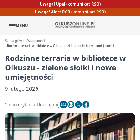
Uwaga! Upał (komunikat RSO)
Uwaga! Alert RCB (komunikat RSO)
MENU
Strona główna
Wiadomości
Rodzinne terraria w bibliotece w Olkuszu - zielone słoiki i nowe umiejętności
Rodzinne terraria w bibliotece w
Olkuszu - zielone słoiki i nowe
umiejętności
9 lutego 2026
2 min czytania
Udostępnij