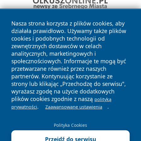
Nasza strona korzysta z plików cookies, aby
działała prawidłowo. Używamy także plików
cookies i podobnych technologii od
zewnętrznych dostawców w celach
analitycznych, marketingowych i
społecznościowych. Informacje te mogą być
Copyright © 2026 olkuszonline.pl Wszystkie prawa
zastrzeżone.
przetwarzane również przez naszych
partnerów. Kontynuując korzystanie ze
strony lub klikając „Przechodzę do serwisu",
Polityka
Polityka
wyrażasz zgodę na użycie dodatkowych
News
Autorzy
Prywatności
Cookies
plików cookies zgodnie z naszą
polityką
.
.
prywatności
Zaawansowane ustawienia
Polityka Cookies
Przejdź do serwisu