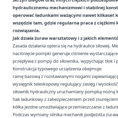
hydraulicznemu mechanizmowi i stabilnej konstr
operować ładunkami ważącymi nawet kilkaset k
wszędzie tam, gdzie regularna praca z ciężk
rozwiązania.
Jak działa żuraw warsztatowy i z jakich element
Zasada działania opiera się na hydraulice siłowej. 
naciśnięcie pompki generuje ciśnienie wystarczające
przepływa z pompy do siłownika, wypychając tłok i
Konstrukcja typowego urządzenia obejmuje:
ramę bazową z rozstawianymi nogami zapewniającą 
wysięgnik teleskopowy regulujący zasięg i wysokoś
siłownik hydrauliczny uruchamiany pompką nożną l
hak ładunkowy z zabezpieczeniem przed zsunięciem
kółka jezdne umożliwiające przemieszczanie z ładun
Podczas wymiany silnika mechanik podjeżdża żuraw