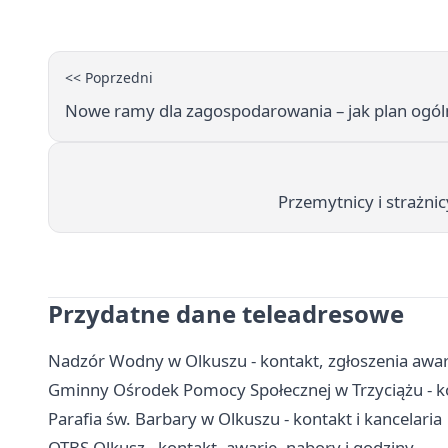
<< Poprzedni
Nowe ramy dla zagospodarowania – jak plan ogóln
Przemytnicy i strażnic
Przydatne dane teleadresowe
Nadzór Wodny w Olkuszu - kontakt, zgłoszenia awa
Gminny Ośrodek Pomocy Społecznej w Trzyciążu - ko
Parafia św. Barbary w Olkuszu - kontakt i kancelaria
OTBS Olkusz - kontakt, awarie, nabory i godziny