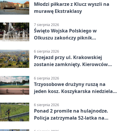
Młodzi piłkarze z Klucz wyszli na
murawę Ekstraklasy
7 sierpnia 2026
Święto Wojska Polskiego w
Olkuszu zakończy piknik
patriotyczny
6 sierpnia 2026
Przejazd przy ul. Krakowskiej
zostanie zamknięty. Kierowców
czeka objazd
6 sierpnia 2026
Trzyosobowe drużyny ruszą na
jeden kosz. Koszykarska niedziela
w Dolince
6 sierpnia 2026
Ponad 2 promile na hulajnodze.
Policja zatrzymała 52-latka na
DK94