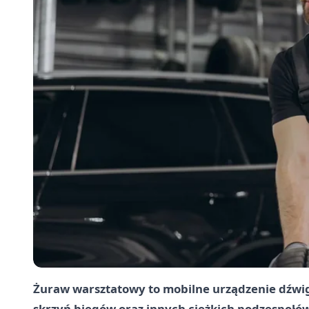
Żuraw warsztatowy to mobilne urządzenie dźwig
skrzyń biegów oraz innych ciężkich podzespołów