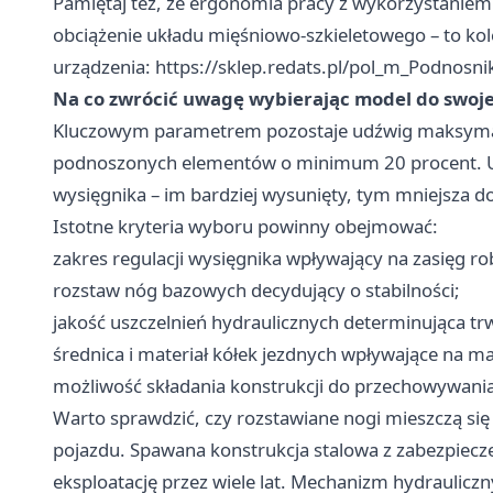
Pamiętaj też, że ergonomia pracy z wykorzystanie
obciążenie układu mięśniowo-szkieletowego – to ko
urządzenia:
https://sklep.redats.pl/pol_m_Podnosn
Na co zwrócić uwagę wybierając model do swoj
Kluczowym parametrem pozostaje udźwig maksymaln
podnoszonych elementów o minimum 20 procent. Udź
wysięgnika – im bardziej wysunięty, tym mniejsza 
Istotne kryteria wyboru powinny obejmować:
zakres regulacji wysięgnika wpływający na zasięg ro
rozstaw nóg bazowych decydujący o stabilności;
jakość uszczelnień hydraulicznych determinująca tr
średnica i materiał kółek jezdnych wpływające na 
możliwość składania konstrukcji do przechowywania
Warto sprawdzić, czy rozstawiane nogi mieszczą s
pojazdu. Spawana konstrukcja stalowa z zabezpie
eksploatację przez wiele lat. Mechanizm hydraulicz