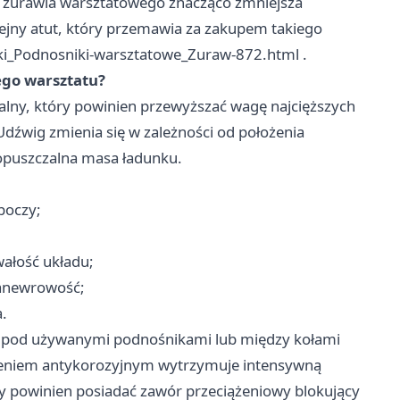
m żurawia warsztatowego znacząco zmniejsza
lejny atut, który przemawia za zakupem takiego
iki_Podnosniki-warsztatowe_Zuraw-872.html
.
ego warsztatu?
y, który powinien przewyższać wagę najcięższych
wig zmienia się w zależności od położenia
dopuszczalna masa ładunku.
boczy;
wałość układu;
manewrowość;
.
ię pod używanymi podnośnikami lub między kołami
czeniem antykorozyjnym wytrzymuje intensywną
ny powinien posiadać zawór przeciążeniowy blokujący