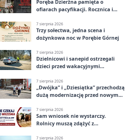
Poręba Dzierżna pamięta o
ofiarach pacyfikacji. Rocznica i
program uroczystości
7 sierpnia 2026
Trzy sołectwa, jedna scena i
dożynkowa noc w Porębie Górnej
7 sierpnia 2026
Dzielnicowi i sanepid ostrzegali
dzieci przed wakacyjnymi
zagrożeniami
7 sierpnia 2026
„Dwójka” i „Dziesiątka” przechodzą
dużą modernizację przed nowym
rokiem
7 sierpnia 2026
Sam wniosek nie wystarczy.
Rolnicy muszą zdążyć z
certyfikatem QMP
7 sierpnia 2026