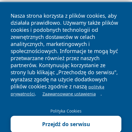
Nasza strona korzysta z plików cookies, aby
działała prawidłowo. Używamy także plików
cookies i podobnych technologii od
zewnętrznych dostawców w celach
Copyright © 2026 olkuszonline.pl Wszystkie prawa
analitycznych, marketingowych i
zastrzeżone.
społecznościowych. Informacje te mogą być
przetwarzane również przez naszych
partnerów. Kontynuując korzystanie ze
Polityka
Polityka
News
Autorzy
strony lub klikając „Przechodzę do serwisu",
Prywatności
Cookies
wyrażasz zgodę na użycie dodatkowych
plików cookies zgodnie z naszą
polityką
.
.
prywatności
Zaawansowane ustawienia
Polityka Cookies
Przejdź do serwisu