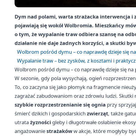
Dym nad polami, warta strażacka interwencja i z
pojawiają się wokół Wolbromia. Mieszkańcy mó
o tym, że wypalanie traw odbiera szansę na odb
działanie nie daje żadnych korzyści, a skutki by
Wolbrom pośród dymu – co naprawdę dzieje się na
Wypalanie traw – bez zysków, z kosztami i prakty
Wolbrom pośród dymu – co naprawdę dzieje się na 
W sezonie, gdy pola wysychają, ogień rozprzestrzeni
To, co zaczyna się jako płomyk na fragmencie nieuż
zagrażać zabudowaniom oraz zdrowiu ludzi. Skutki 
szybkie rozprzestrzenianie się ognia
przy sprzyj
śmierć dzikich i gospodarskich
zwierząt
, także gat
utrata
żyzności
gleby i długotrwałe osłabienie ekos
angażowanie
strażaków
w akcje, które mogłyby być