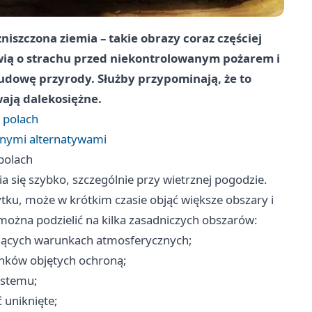
niszczona ziemia – takie obrazy coraz częściej
wią o strachu przed niekontrolowanym pożarem i
udowę przyrody. Służby przypominają, że to
wają dalekosiężne.
 polach
cznymi alternatywami
polach
a się szybko, szczególnie przy wietrznej pogodzie.
ytku, może w krótkim czasie objąć większe obszary i
można podzielić na kilka zasadniczych obszarów:
ających warunkach atmosferycznych;
unków objętych ochroną;
ystemu;
 uniknięte;