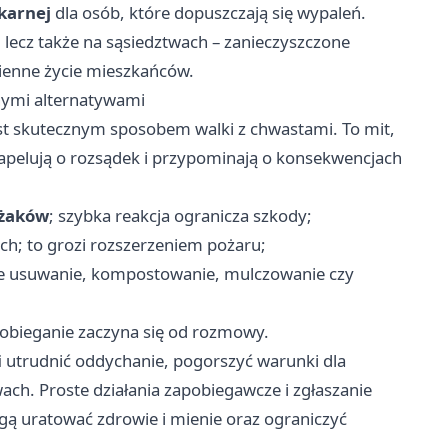
karnej
dla osób, które dopuszczają się wypaleń.
, lecz także na sąsiedztwach – zanieczyszczone
ienne życie mieszkańców.
znymi alternatywami
jest skutecznym sposobem walki z chwastami. To mit,
by apelują o rozsądek i przypominają o konsekwencjach
ażaków
; szybka reakcja ogranicza szkody;
ch; to grozi rozszerzeniem pożaru;
ne usuwanie, kompostowanie, mulczowanie czy
apobieganie zaczyna się od rozmowy.
i utrudnić oddychanie, pogorszyć warunki dla
ch. Proste działania zapobiegawcze i zgłaszanie
gą uratować zdrowie i mienie oraz ograniczyć