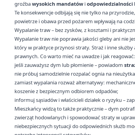
groźba
wysokich mandatów
i
odpowiedzialności 
Te konsekwencje odbijają się nie tylko na przyrodzie
powietrze i obawa przed pożarem wpływają na codz
Wypalanie traw – bez zysków, z kosztami i praktyc
Wypalanie traw nie poprawia jakości gleby ani nie 
który w praktyce przynosi straty. Straż i inne służ
prawnych. Co warto mieć na uwadze i jak reagować:
jeśli zauważysz dym lub płomienie – powiadom
str
nie próbuj samodzielnie rozpalać ognia na nieużytka
zamiast wypalania rozważ alternatywy: mechanicz
koszenie z bezpiecznym odbiorem odpadów;
informuj sąsiadów i właścicieli działek o ryzyku – z
Mieszkańcy widzą to także praktycznie – dym potraf
zwierząt hodowlanych i spowodować straty w uprawa
niebezpiecznych sytuacji do odpowiednich służb mo
potrzebę interwencji ratowników.