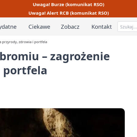
Uwaga! Burze (komunikat RSO)
Uwaga! Alert RCB (komunikat RSO)
ydatne
Ciekawe
Zobacz
Kontakt
 przyrody, zdrowia i portfela
bromiu – zagrożenie
 portfela