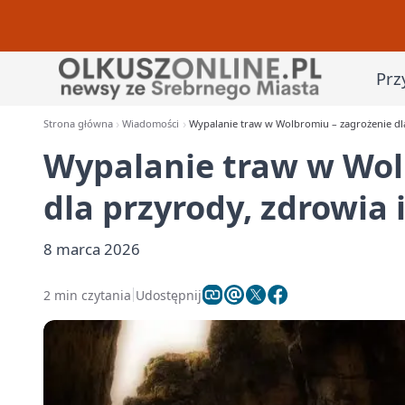
Prz
Strona główna
Wiadomości
Wypalanie traw w Wolbromiu – zagrożenie dla
Wypalanie traw w Wol
dla przyrody, zdrowia i
8 marca 2026
2 min czytania
Udostępnij