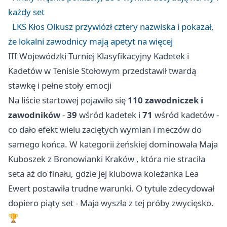
każdy set
LKS Kłos Olkusz przywiózł cztery nazwiska i pokazał,
że lokalni zawodnicy mają apetyt na więcej
III Wojewódzki Turniej Klasyfikacyjny Kadetek i
Kadetów w Tenisie Stołowym przedstawił twardą
stawkę i pełne stoły emocji
Na liście startowej pojawiło się
110 zawodniczek i
zawodników
-
39
wśród kadetek i
71
wśród kadetów -
co dało efekt wielu zaciętych wymian i meczów do
samego końca. W kategorii żeńskiej dominowała Maja
Kuboszek z Bronowianki
Kraków
, która nie straciła
seta aż do finału, gdzie jej klubowa koleżanka Lea
Ewert postawiła trudne warunki. O tytule zdecydował
dopiero piąty set - Maja wyszła z tej próby zwycięsko.
🏆