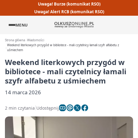
Uwaga! Burze (komunikat RSO)
Uwaga! Alert RCB (komunikat RSO)
MENU
Strona główna
Wiadomości
Weekend literkowych przygód w bibliotece - mali czytelnicy łamali szyfr alfabetu z
uśmiechem
Weekend literkowych przygód w
bibliotece - mali czytelnicy łamali
szyfr alfabetu z uśmiechem
14 marca 2026
2 min czytania
Udostępnij