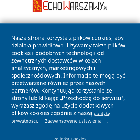
Nasza strona korzysta z plików cookies, aby
działała prawidłowo. Używamy także plików
cookies i podobnych technologii od
zewnętrznych dostawców w celach
Copyright © 2026 olkuszonline.pl Wszystkie prawa
analitycznych, marketingowych i
zastrzeżone.
społecznościowych. Informacje te mogą być
przetwarzane również przez naszych
partnerów. Kontynuując korzystanie ze
Polityka
Polityka
News
Autorzy
strony lub klikając „Przechodzę do serwisu",
Prywatności
Cookies
wyrażasz zgodę na użycie dodatkowych
plików cookies zgodnie z naszą
polityką
.
.
prywatności
Zaawansowane ustawienia
Polityka Cookies