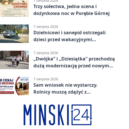
7 sierpnia 2026
Trzy sołectwa, jedna scena i
dożynkowa noc w Porębie Górnej
7 sierpnia 2026
Dzielnicowi i sanepid ostrzegali
dzieci przed wakacyjnymi
zagrożeniami
7 sierpnia 2026
„Dwójka” i „Dziesiątka” przechodzą
dużą modernizację przed nowym
rokiem
7 sierpnia 2026
Sam wniosek nie wystarczy.
Rolnicy muszą zdążyć z
certyfikatem QMP