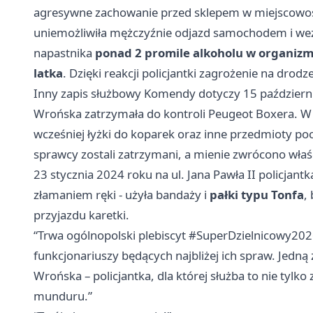
agresywne zachowanie przed sklepem w miejscowośc
uniemożliwiła mężczyźnie odjazd samochodem i we
napastnika
ponad 2 promile alkoholu w organizm
latka
. Dzięki reakcji policjantki zagrożenie na drod
Inny zapis służbowy Komendy dotyczy 15 października
Wrońska zatrzymała do kontroli Peugeot Boxera. W p
wcześniej łyżki do koparek oraz inne przedmioty poc
sprawcy zostali zatrzymani, a mienie zwrócono właśc
23 stycznia 2024 roku na ul. Jana Pawła II policjan
złamaniem ręki - użyła bandaży i
pałki typu Tonfa
,
przyjazdu karetki.
“Trwa ogólnopolski plebiscyt #SuperDzielnicowy20
funkcjonariuszy będących najbliżej ich spraw. Jedną z
Wrońska – policjantka, dla której służba to nie tylko 
munduru.”