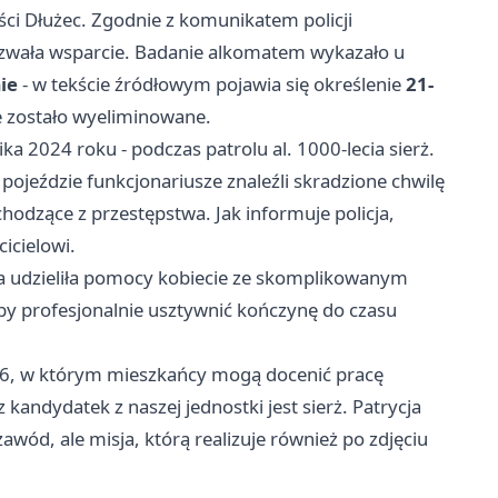
i Dłużec. Zgodnie z komunikatem policji
zwała wsparcie. Badanie alkomatem wykazało u
ie
- w tekście źródłowym pojawia się określenie
21-
ze zostało wyeliminowane.
 2024 roku - podczas patrolu al. 1000-lecia sierż.
ojeździe funkcjonariusze znaleźli skradzione chwilę
hodzące z przestępstwa. Jak informuje policja,
icielowi.
tka udzieliła pomocy kobiecie ze skomplikowanym
 by profesjonalnie usztywnić kończynę do czasu
26, w którym mieszkańcy mogą docenić pracę
 kandydatek z naszej jednostki jest sierż. Patrycja
zawód, ale misja, którą realizuje również po zdjęciu