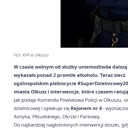
FOT. KPP w Olkuszu
W czasie wolnym od służby uniemożliwiła dalszą 
wykazało ponad 2 promile alkoholu. Teraz sierż.
ogólnopolskim plebiscycie #SuperDzielnicowy202
miasta Olkusz i interwencje, które czasem ratują
Jak podaje Komenda Powiatowa Policji w Olkuszu, si
dzielnicowej i opiekuje się
Rejonem nr 4
- wyznaczo
Asnyka, Piłsudskiego, Okrzei i Parkową.
Do najbardziej nagłośnionych interwencji doszło, g