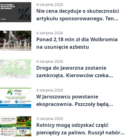
4 sierpnia 2026
Nie cena decyduje o skuteczności
artykułu sponsorowanego. Ten
błąd popełnia większość firm
4 sierpnia 2026
Ponad 2,18 mln zł dla Wolbromia
na usunięcie azbestu
4 sierpnia 2026
Droga do Jaworzna zostanie
zamknięta. Kierowców czeka
objazd
4 sierpnia 2026
W Jaroszowcu powstanie
ekopracownia. Pszczoły będą
częścią lekcji
3 sierpnia 2026
Rolnicy mogą odzyskać część
pieniędzy za paliwo. Ruszył nabór
wniosków