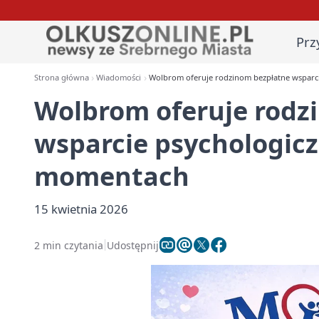
Prz
Strona główna
Wiadomości
Wolbrom oferuje rodzinom bezpłatne wsparc
Wolbrom oferuje rodz
wsparcie psychologic
momentach
15 kwietnia 2026
2 min czytania
Udostępnij