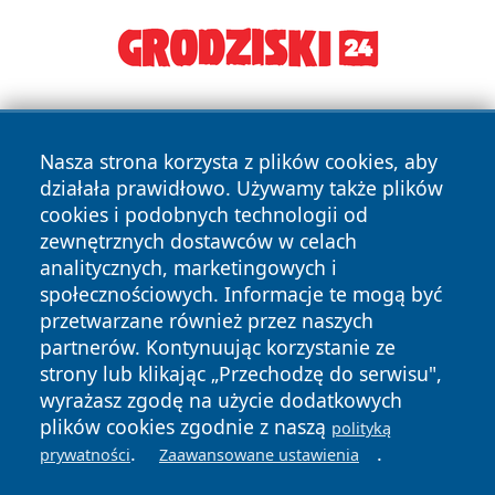
Nasza strona korzysta z plików cookies, aby
działała prawidłowo. Używamy także plików
cookies i podobnych technologii od
zewnętrznych dostawców w celach
Copyright © 2026 olkuszonline.pl Wszystkie prawa
analitycznych, marketingowych i
zastrzeżone.
społecznościowych. Informacje te mogą być
przetwarzane również przez naszych
partnerów. Kontynuując korzystanie ze
Polityka
Polityka
News
Autorzy
strony lub klikając „Przechodzę do serwisu",
Prywatności
Cookies
wyrażasz zgodę na użycie dodatkowych
plików cookies zgodnie z naszą
polityką
.
.
prywatności
Zaawansowane ustawienia