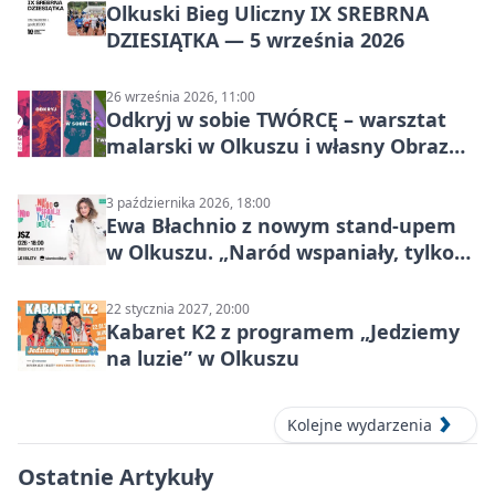
Olkuski Bieg Uliczny IX SREBRNA
DZIESIĄTKA — 5 września 2026
26 września 2026, 11:00
Odkryj w sobie TWÓRCĘ – warsztat
malarski w Olkuszu i własny Obraz
Mocy
3 października 2026, 18:00
Ewa Błachnio z nowym stand-upem
w Olkuszu. „Naród wspaniały, tylko
ludzie…”
22 stycznia 2027, 20:00
Kabaret K2 z programem „Jedziemy
na luzie” w Olkuszu
Kolejne wydarzenia
Ostatnie Artykuły