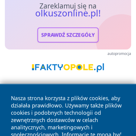
Zareklamuj się na
olkuszonline.pl!
SPRAWDŹ SZCZEGÓŁY
autopromocja
Nasza strona korzysta z plików cookies, aby
działała prawidłowo. Używamy także plików
cookies i podobnych technologii od
zewnętrznych dostawców w celach
Copyright © 2026 olkuszonline.pl Wszystkie prawa
analitycznych, marketingowych i
zastrzeżone.
społecznościowych. Informacje te mogą być