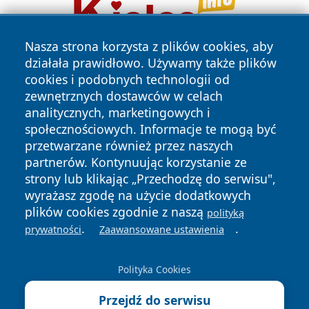
Nasza strona korzysta z plików cookies, aby
działała prawidłowo. Używamy także plików
cookies i podobnych technologii od
zewnętrznych dostawców w celach
analitycznych, marketingowych i
społecznościowych. Informacje te mogą być
przetwarzane również przez naszych
Copyright © 2026 olkuszonline.pl Wszystkie prawa
zastrzeżone.
partnerów. Kontynuując korzystanie ze
strony lub klikając „Przechodzę do serwisu",
wyrażasz zgodę na użycie dodatkowych
Polityka
Polityka
plików cookies zgodnie z naszą
polityką
News
Autorzy
Prywatności
Cookies
.
.
prywatności
Zaawansowane ustawienia
Polityka Cookies
Przejdź do serwisu