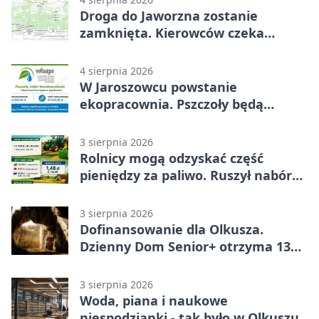
Droga do Jaworzna zostanie
zamknięta. Kierowców czeka
objazd
4 sierpnia 2026
W Jaroszowcu powstanie
ekopracownia. Pszczoły będą
częścią lekcji
3 sierpnia 2026
Rolnicy mogą odzyskać część
pieniędzy za paliwo. Ruszył nabór
wniosków
3 sierpnia 2026
Dofinansowanie dla Olkusza.
Dzienny Dom Senior+ otrzyma 134
tysiące złotych
3 sierpnia 2026
Woda, piana i naukowe
niespodzianki - tak było w Olkuszu