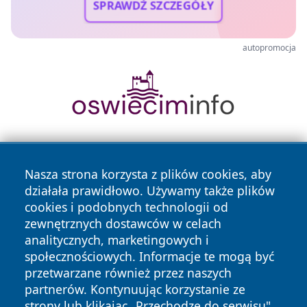
SPRAWDŹ SZCZEGÓŁY
autopromocja
Nasza strona korzysta z plików cookies, aby
działała prawidłowo. Używamy także plików
cookies i podobnych technologii od
zewnętrznych dostawców w celach
Copyright © 2026 olkuszonline.pl Wszystkie prawa
analitycznych, marketingowych i
zastrzeżone.
społecznościowych. Informacje te mogą być
przetwarzane również przez naszych
partnerów. Kontynuując korzystanie ze
Polityka
Polityka
News
Autorzy
strony lub klikając „Przechodzę do serwisu",
Prywatności
Cookies