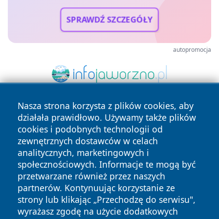
SPRAWDŹ SZCZEGÓŁY
autopromocja
Nasza strona korzysta z plików cookies, aby
działała prawidłowo. Używamy także plików
cookies i podobnych technologii od
zewnętrznych dostawców w celach
analitycznych, marketingowych i
społecznościowych. Informacje te mogą być
Copyright © 2026 olkuszonline.pl Wszystkie prawa
przetwarzane również przez naszych
zastrzeżone.
partnerów. Kontynuując korzystanie ze
strony lub klikając „Przechodzę do serwisu",
Polityka
Polityka
wyrażasz zgodę na użycie dodatkowych
News
Autorzy