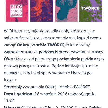
W Olkuszu szykuje się coś dla osób, które czują w
sobie twórczą iskrę, ale czasem nie wiedzą, od czego
zacząć
Odkryj w sobie TWÓRCĘ
to kameralny
warsztat malarski, podczas którego powstanie własny
Obraz Mocy
– od pierwszego pociągnięcia pędzla aż po
gotową pracę na krośnie. Będzie intuicyjnie, trochę
odważnie, trochę eksperymentalnie i bardzo po
ludzku.
Szczegóły wydarzenia Odkryj w sobie TWÓRCĘ
Data i godzina:
26 września 2026 (sobota), godz.
11:00
Miejsce:
Sławkowska 5 lok. 2, 32-300 Olkusz, Polska