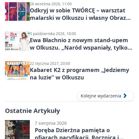
26 września 2026, 11:00
Odkryj w sobie TWÓRCĘ – warsztat
malarski w Olkuszu i własny Obraz
Mocy
3 października 2026, 18:00
Ewa Błachnio z nowym stand-upem
w Olkuszu. „Naród wspaniały, tylko
ludzie…”
22 stycznia 2027, 20:00
Kabaret K2 z programem „Jedziemy
na luzie” w Olkuszu
Kolejne wydarzenia
Ostatnie Artykuły
7 sierpnia 2026
Poręba Dzierżna pamięta o
ofiarach pacyfikacji. Rocznica i