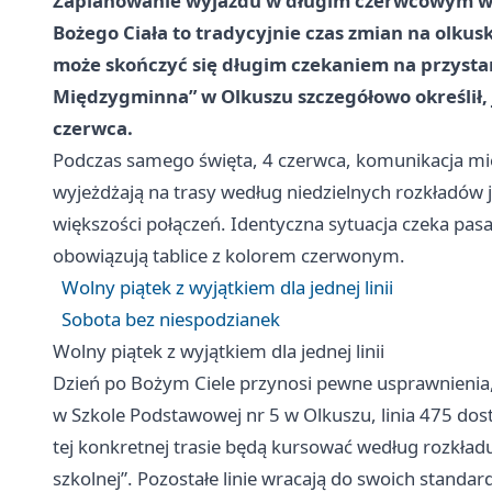
Zaplanowanie wyjazdu w długim czerwcowym w
Bożego Ciała to tradycyjnie czas zmian na olkusk
może skończyć się długim czekaniem na przys
Międzygminna” w Olkuszu szczegółowo określił,
czerwca.
Podczas samego święta, 4 czerwca, komunikacja mie
wyjeżdżają na trasy według niedzielnych rozkładów 
większości połączeń. Identyczna sytuacja czeka pas
obowiązują tablice z kolorem czerwonym.
Wolny piątek z wyjątkiem dla jednej linii
Sobota bez niespodzianek
Wolny piątek z wyjątkiem dla jednej linii
Dzień po Bożym Ciele przynosi pewne usprawnienia, 
w Szkole Podstawowej nr 5 w Olkuszu, linia 475 do
tej konkretnej trasie będą kursować według rozkła
szkolnej”. Pozostałe linie wracają do swoich stand