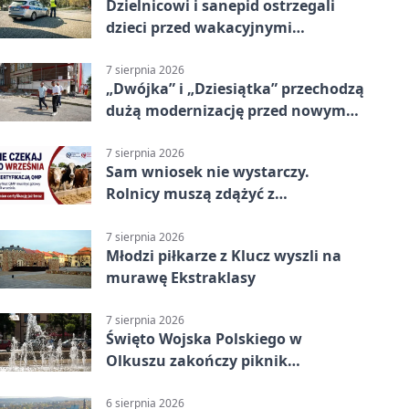
Dzielnicowi i sanepid ostrzegali
dzieci przed wakacyjnymi
zagrożeniami
7 sierpnia 2026
„Dwójka” i „Dziesiątka” przechodzą
dużą modernizację przed nowym
rokiem
7 sierpnia 2026
Sam wniosek nie wystarczy.
Rolnicy muszą zdążyć z
certyfikatem QMP
7 sierpnia 2026
Młodzi piłkarze z Klucz wyszli na
murawę Ekstraklasy
7 sierpnia 2026
Święto Wojska Polskiego w
Olkuszu zakończy piknik
patriotyczny
6 sierpnia 2026