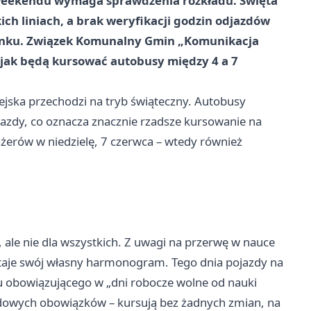
eekendu wymaga sprawdzenia rozkładu. Święta
ich liniach, a brak weryfikacji godzin odjazdów
tanku. Związek Komunalny Gmin „Komunikacja
 jak będą kursować autobusy między 4 a 7
jska przechodzi na tryb świąteczny. Autobusy
jazdy, co oznacza znacznie rzadsze kursowanie na
ażerów w niedzielę, 7 czerwca – wtedy również
ale nie dla wszystkich. Z uwagi na przerwę w nauce
staje swój własny harmonogram. Tego dnia pojazdy na
du obowiązującego w „dni robocze wolne od nauki
ardowych obowiązków – kursują bez żadnych zmian, na