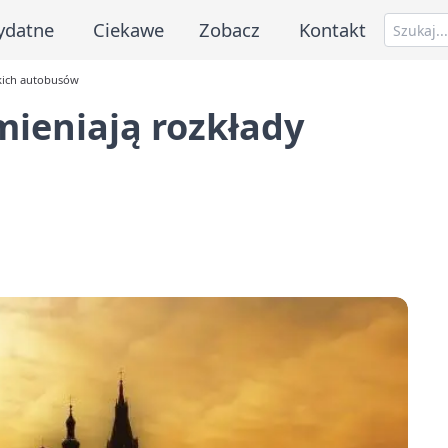
ydatne
Ciekawe
Zobacz
Kontakt
skich autobusów
mieniają rozkłady