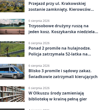
Przejazd przy ul. Krakowskiej
zostanie zamknięty. Kierowców
czeka objazd
6 sierpnia 2026
Trzyosobowe drużyny ruszą na
jeden kosz. Koszykarska niedziela
w Dolince
6 sierpnia 2026
Ponad 2 promile na hulajnodze.
Policja zatrzymała 52-latka na
DK94
6 sierpnia 2026
Blisko 3 promile i sądowy zakaz.
Świadkowie zatrzymali kierujących
6 sierpnia 2026
W Olkuszu środy zamieniają
bibliotekę w krainę pełną gier