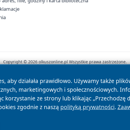
adres, filie, godziny i karta biblioteczna
eklamacje
nia
Copyright © 2026 olkuszonline.pl Wszystkie prawa zastrzeżone.
es, aby działała prawidłowo. Używamy także plik
News
Autorzy
Polityka Prywatności
Polityka Cookie
cznych, marketingowych i społecznościowych. Inf
 korzystanie ze strony lub klikając „Przechodzę 
ookies zgodnie z naszą
polityką prywatności
.
Zaaw